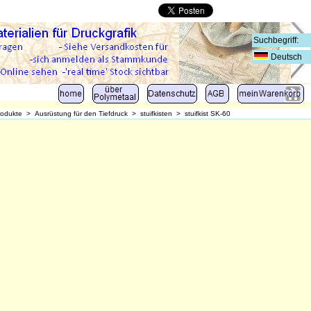
Deutsch
rodukte
>
Ausrüstung für den Tiefdruck
>
stuifkisten
>
stuifkist SK-60