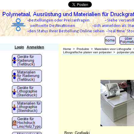
Polymetaal
Login
Anmelden
Home
>
Produkte
>
Materialen voor Lithografie
Lithografische platen van polyester
>
polyester pla
Bron: Grafiwiki