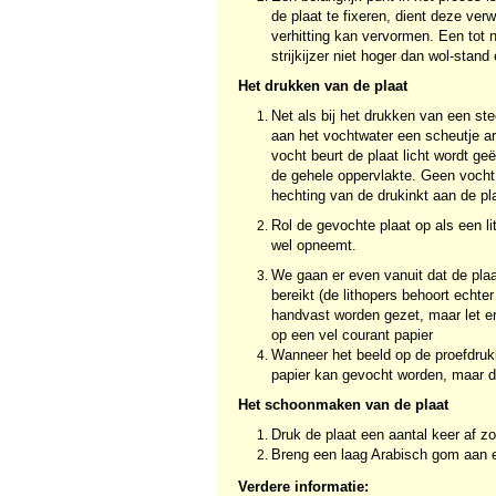
de plaat te fixeren, dient deze ver
verhitting kan vervormen. Een tot nu
strijkijzer niet hoger dan wol-stan
Het drukken van de plaat
Net als bij het drukken van een ste
aan het vochtwater een scheutje ar
vocht beurt de plaat licht wordt g
de gehele oppervlakte. Geen vocht re
hechting van de drukinkt aan de pla
Rol de gevochte plaat op als een li
wel opneemt.
We gaan er even vanuit dat de plaa
bereikt (de lithopers behoort echte
handvast worden gezet, maar let er
op een vel courant papier
Wanneer het beeld op de proefdru
papier kan gevocht worden, maar dit
Het schoonmaken van de plaat
Druk de plaat een aantal keer af zo
Breng een laag Arabisch gom aan en
Verdere informatie: