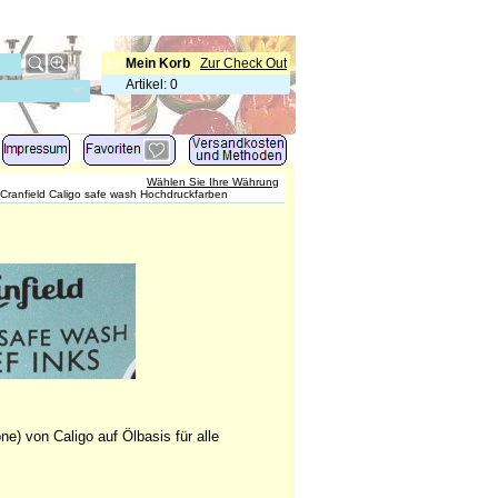
Mein Korb
Zur Check Out
Artikel
:
0
Wählen Sie Ihre Währung
Cranfield Caligo safe wash Hochdruckfarben
) von Caligo auf Ölbasis für alle