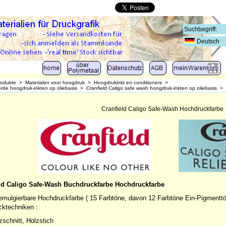
Deutsch
rodukte
>
Materialen voor hoogdruk
>
Hoogdrukinkt en conditioners
>
de hoogdruk-inkten op oliebasis
>
Cranfield Caligo safe wash hoogdruk-inkten op oliebasis
>
Cranfield Caligo Safe-Wash Hochdruckfarbe
ld Caligo Safe-Wash Buchdruckfarbe Hochdruckfarbe
ulgierbare Hochdruckfarbe ( 15 Farbtöne, davon 12 Farbtöne Ein-Pigmenttöne
ktechniken :
zschnitt, Holzstich