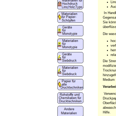
Lin
Auc
In Handh
Gegensat
Sie könn
überflüs
Die wass
hoc
ver
her
rel
Die Stre
modifizi
Trocknun
hinzugef
Medium i
Verarbe
Verwende
Druckpap
Oberfläc
abwasche
Hilfe.