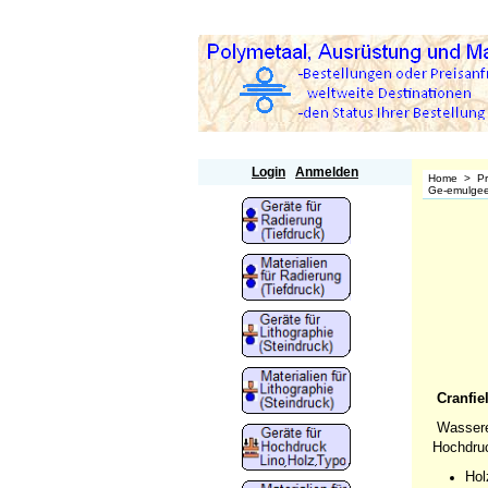
Polymetaal
Login
Anmelden
Home
>
P
Ge-emulgeer
Cranfie
Wasserem
Hochdruc
Hol