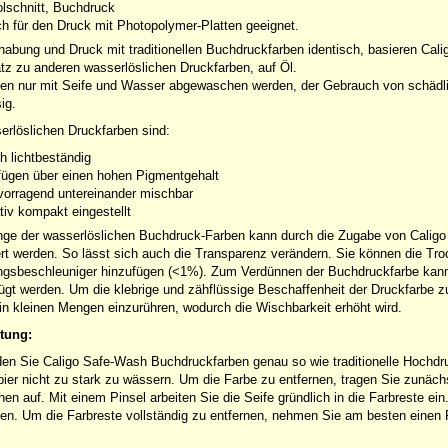
olschnitt, Buchdruck
h für den Druck mit Photopolymer-Platten geeignet.
abung und Druck mit traditionellen Buchdruckfarben identisch, basieren Cal
z zu anderen wasserlöslichen Druckfarben, auf Öl.
en nur mit Seife und Wasser abgewaschen werden, der Gebrauch von schädli
sig.
erlöslichen Druckfarben sind:
h lichtbeständig
fügen über einen hohen Pigmentgehalt
vorragend untereinander mischbar
ativ kompakt eingestellt
nge der wasserlöslichen Buchdruck-Farben kann durch die Zugabe von Calig
ert werden. So lässt sich auch die Transparenz verändern. Sie können die Tro
gsbeschleuniger hinzufügen (<1%). Zum Verdünnen der Buchdruckfarbe kann
ügt werden. Um die klebrige und zähflüssige Beschaffenheit der Druckfarbe zu
n kleinen Mengen einzurühren, wodurch die Wischbarkeit erhöht wird.
itung:
n Sie Caligo Safe-Wash Buchdruckfarben genau so wie traditionelle Hochdruck
ier nicht zu stark zu wässern. Um die Farbe zu entfernen, tragen Sie zunächst
hen auf. Mit einem Pinsel arbeiten Sie die Seife gründlich in die Farbreste 
n. Um die Farbreste vollständig zu entfernen, nehmen Sie am besten einen 