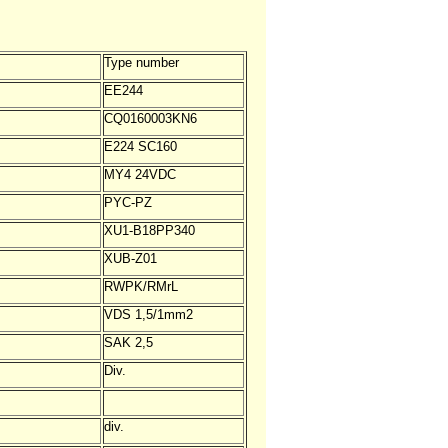
Type number
EE244
CQ0160003KN6
E224 SC160
MY4 24VDC
PYC-PZ
XU1-B18PP340
XUB-Z01
RWPK/RMrL
VDS 1,5/1mm2
SAK 2,5
Div.
div.