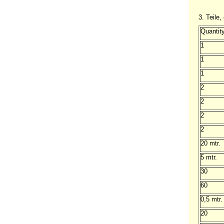
3. Teile
Quantit
1
1
1
2
2
2
2
20 mtr.
5 mtr.
30
60
0,5 mtr.
20