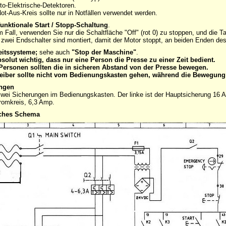
oto-Elektrische-Detektoren.
ot-Aus-Kreis sollte nur in Notfällen verwendet werden.
funktionale Start / Stopp-Schaltung
.
m Fall, verwenden Sie nur die Schaltfläche "Off" (rot 0) zu stoppen, und die Ta
 zwei Endschalter sind montiert, damit der Motor stoppt, an beiden Enden des
eitssysteme;
sehe auch
"Stop der Maschine"
.
bsolut wichtig, dass nur eine Person die Presse zu einer Zeit bedient.
Personen sollten die in sicheren Abstand von der Presse bewegen.
reiber sollte nicht vom Bedienungskasten gehen, während die Bewegung
ngen
zwei Sicherungen im Bedienungskasten. Der linke ist der Hauptsicherung 16 Am
romkreis, 6,3 Amp.
sches Schema