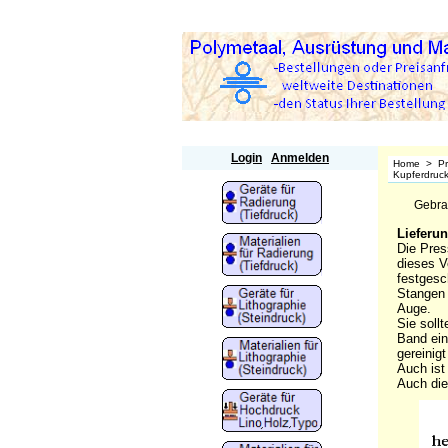
Polymetaal
Login
Anmelden
Home
>
P
Kupferdruc
Gebra
Lieferu
Die Pres
dieses V
festgesc
Stangen 
Auge.
Sie soll
Band ein
gereinig
Auch ist
Auch die