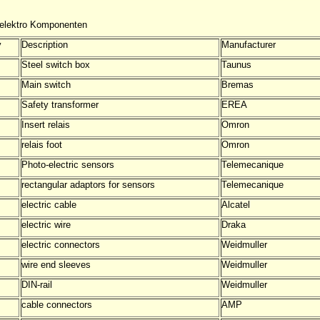
, elektro Komponenten
y
Description
Manufacturer
Steel switch box
Taunus
Main switch
Bremas
Safety transformer
EREA
Insert relais
Omron
relais foot
Omron
Photo-electric sensors
Telemecanique
rectangular adaptors for sensors
Telemecanique
electric cable
Alcatel
electric wire
Draka
electric connectors
Weidmuller
wire end sleeves
Weidmuller
DIN-rail
Weidmuller
cable connectors
AMP