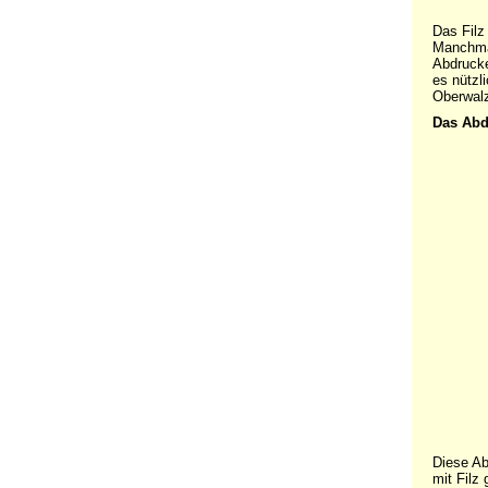
Das Filz
Manchmal
Abdrucke
es nützl
Oberwalz
Das Abd
Diese Ab
mit Filz