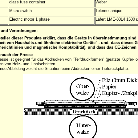
glass fuse container
Weber
Micro-switch
Telemecanique
Electric motor 1 phase
Lafert LME-80L4 1500 r
und Verordnungen;
teller dieser Produkte erklärt, dass die Geräte in übereinstimmung sin
heit von Haushalts-und ähnliche elektrische Geräte" - und, dass dieses
nerichtlinien und magnetische Komptabilität), und dass das CE-Zeichen
rauch der Presse
esse ist geeignet für das Abdrucken von "Teifdruckformen" (geätzte Kupfer- o
n von Holz- und Linolschnitten.
ende Abbildung zeicht die Situation beim Abdrucken einer Tiefdruckplatte.