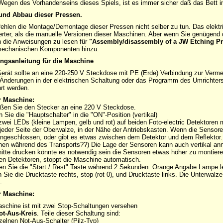
Wegen des Vorhandenseins dieses Spiels, ist es immer sicher daß das Bett im 
und Abbau dieser Pressen.
ehlen die Montage/Demontage dieser Pressen nicht selber zu tun. Das elekt
erter, als die manuelle Versionen dieser Maschinen. Aber wenn Sie genügend qu
 die Anweisungen zu lesen für
"Assembly/disassembly of a JW Etching P
-mechanischen Komponenten hinzu.
ngsanleitung für die Maschine
erät sollte an eine 220-250 V Steckdose mit PE (Erde) Verbindung zur Verme
Änderungen in der elektrischen Schaltung oder das Programm des Umrichters so
rt werden.
r Maschine:
eßen Sie den Stecker an eine 220 V Steckdose.
 Sie die "Hauptschalter" in die "ON"-Position (vertikal)
 zwei LEDs (kleine Lampen, gelb und rot) auf beiden Foto-electric Detektore
 jeder Seite der Oberwalze, in der Nähe der Antriebskasten. Wenn die Sensoren
angeschlossen, oder gibt es etwas zwischen dem Detektor und dem Reflektor.
onen während des Transports??) Die Lage der Sensoren kann auch vertikal a
itte drucken könnte es notwendig sein die Sensoren etwas höher zu montiere
en Detektoren, stoppt die Maschine automatisch.
en Sie die "Start / Rest" Taste während 2 Sekunden. Orange Angabe Lampe le
 Sie die Drucktaste rechts, stop (rot 0), und Drucktaste links. Die Unterwalze s
.
r Maschine:
schine ist mit zwei Stop-Schaltungen versehen
ot-Aus-Kreis
. Teile dieser Schaltung sind:
nzelnen Not-Aus-Schalter (Pilz-Typ)