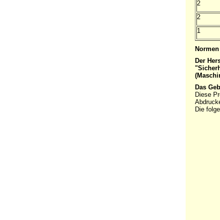
2
2
1
Normen 
Der Hers
"Sicher
(Maschi
Das Geb
Diese Pr
Abdrucke
Die folg