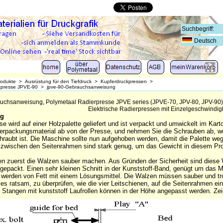
Deutsch
rodukte
>
Ausrüstung für den Tiefdruck
>
Kupferdruckpressen
>
kpresse JPVE-90
>
jpve-90-Gebrauchsanweisung
uchsanweisung, Polymetaal Radierpresse JPVE series (JPVE-70, JPV-80, JPV-90
Elektrische Radierpressen mit Einzelgeschwindigk
ng
se wird auf einer Holzpalette geliefert und ist verpackt und umwickelt im Kar
erpackungsmaterial ab von der Presse, und nehmen Sie die Schrauben ab, wo
hraubt ist. Die Maschine sollte nun aufgehoben werden, damit die Palette 
zwischen den Seitenrahmen sind stark genug, um das Gewicht in diesem Proz
ten zuerst die Walzen sauber machen. Aus Gründen der Sicherheit sind diese 
gepackt. Einen sehr kleinen Schnitt in der Kunststoff-Band, genügt um das
t werden von Fett mit einem Lösungsmittel. Die Walzen müssen sauber und t
 es ratsam, zu überprüfen, wie die vier Leitschienen, auf die Seitenrahmen eing
 Stangen mit kunststoff Laufrollen können in der Höhe angepasst werden. Ze