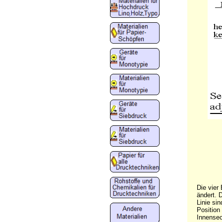
Die vier
ändert. D
Linie si
Position
Innensec