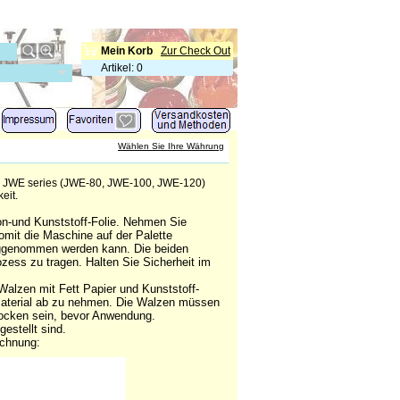
Mein Korb
Zur Check Out
Artikel
:
0
Wählen Sie Ihre Währung
) JWE series (JWE-80, JWE-100, JWE-120)
eit.
ton-und Kunststoff-Folie. Nehmen Sie
mit die Maschine auf der Palette
weggenommen werden kann. Die beiden
ess zu tragen. Halten Sie Sicherheit im
Walzen mit Fett Papier und Kunststoff-
 Material ab zu nehmen. Die Walzen müssen
rocken sein, bevor Anwendung.
estellt sind.
ichnung: