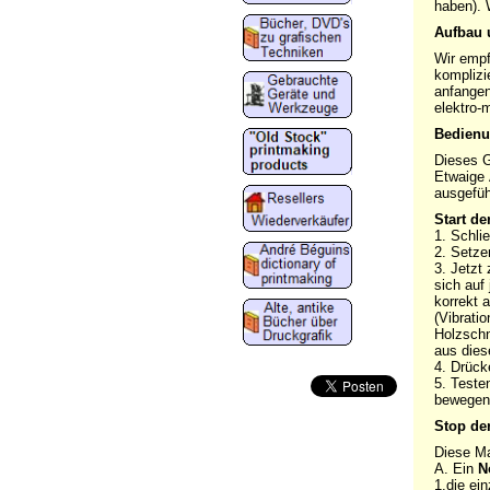
haben). 
Aufbau 
Wir empf
komplizi
anfangen
elektro
Bedienu
Dieses G
Etwaige 
ausgefüh
Start de
1. Schli
2. Setzen
3. Jetzt
sich auf
korrekt 
(Vibrati
Holzschn
aus dies
4. Drück
5. Testen
bewegen
Stop de
Diese Ma
A. Ein
N
1.die ei