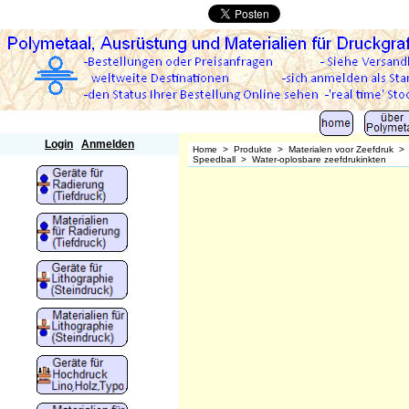
Polymetaal
Login
Anmelden
Home
>
Produkte
>
Materialen voor Zeefdruk
Speedball
>
Water-oplosbare zeefdrukinkten