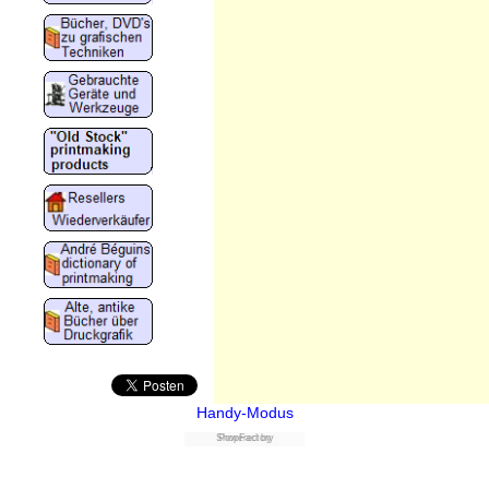
Handy-Modus
ShopFactory
Powered by