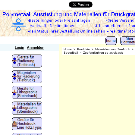
Polymetaal
Login
Anmelden
Home
>
Produkte
>
Materialen voor Zeefdruk
Speedball
>
Zeefdrukinkten op acrylbasis