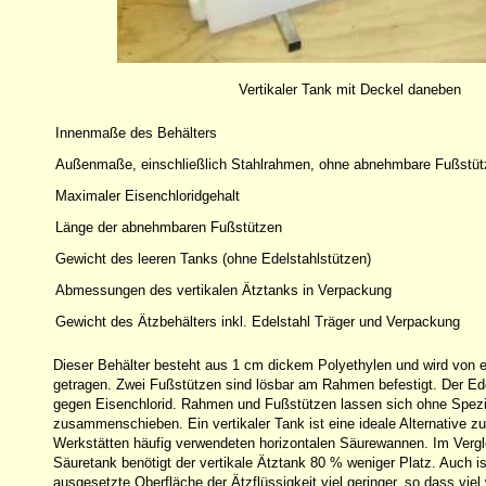
Vertikaler Tank mit Deckel daneben
Innenmaße des Behälters
Außenmaße, einschließlich Stahlrahmen, ohne abnehmbare Fußstüt
Maximaler Eisenchloridgehalt
Länge der abnehmbaren Fußstützen
Gewicht des leeren Tanks (ohne Edelstahlstützen)
Abmessungen des vertikalen Ätztanks in Verpackung
Gewicht des Ätzbehälters inkl. Edelstahl Träger und Verpackung
Dieser Behälter besteht aus 1 cm dickem Polyethylen und wird von
getragen. Zwei Fußstützen sind lösbar am Rahmen befestigt. Der Ede
gegen Eisenchlorid. Rahmen und Fußstützen lassen sich ohne Spez
zusammenschieben. Ein vertikaler Tank ist eine ideale Alternative zu
Werkstätten häufig verwendeten horizontalen Säurewannen. Im Verg
Säuretank benötigt der vertikale Ätztank 80 % weniger Platz. Auch is
ausgesetzte Oberfläche der Ätzflüssigkeit viel geringer, so dass vie