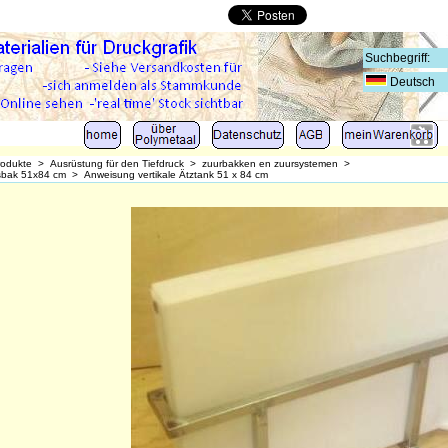
Deutsch
rodukte
>
Ausrüstung für den Tiefdruck
>
zuurbakken en zuursystemen
>
tsbak 51x84 cm
>
Anweisung vertikale Ätztank 51 x 84 cm