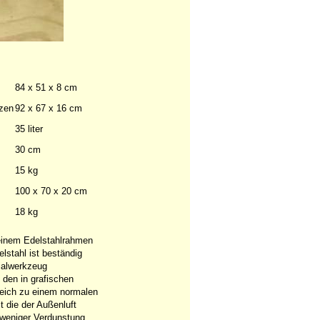
84 x 51 x 8 cm
zen
92 x 67 x 16 cm
35 liter
30 cm
15 kg
100 x 70 x 20 cm
18 kg
 einem Edelstahlrahmen
lstahl ist beständig
ialwerkzeug
 den in grafischen
leich zu einem normalen
t die der Außenluft
l weniger Verdunstung