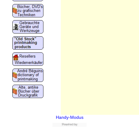
Handy-Modus
ShopFactory
Powered by