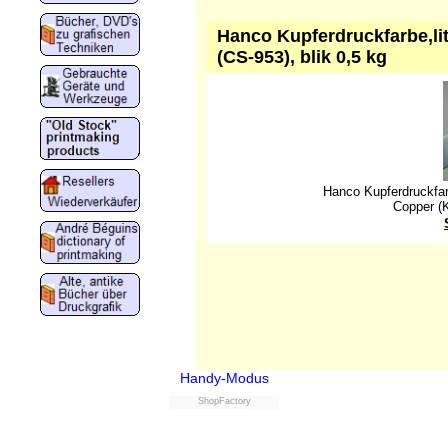
Hanco Kupferdruckfarbe,lit
(CS-953), blik 0,5 kg
Hanco Kupferdruckfarb
Copper (K
Handy-Modus
ShopFactory
Powered by