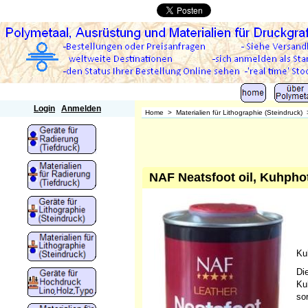
Polymetaal
Login
Anmelden
Home
>
Materialien für Lithographie (Steindruck)
NAF Neatsfoot oil, Kuhpho
Ku
Di
Ku
so