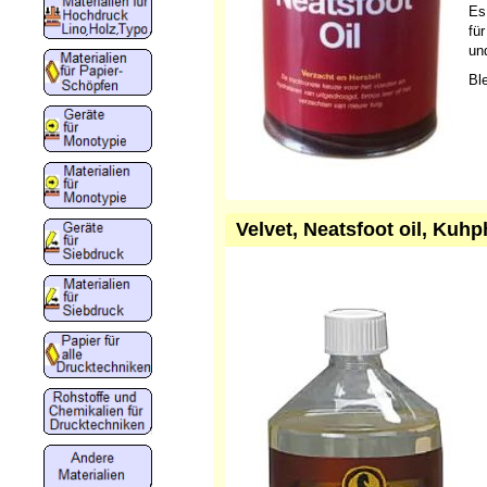
Es
fü
un
Bl
Velvet, Neatsfoot oil, Kuhph