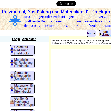
Polymetaal
Login
Anmelden
Home
>
Produkte
>
Apparatuur voor lithografie
Litho-pers JLX-50, capaciteit 52x62 cm
>
Grote fo