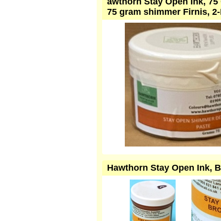
awthorn Stay Open Ink, 75
75 gram shimmer Firnis, 2
Hawthorn Stay Open Ink, B