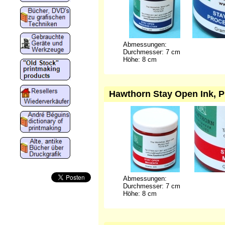
Abmessungen:
Durchmesser: 7 cm
Höhe: 8 cm
Hawthorn Stay Open Ink, P
Abmessungen:
Durchmesser: 7 cm
Höhe: 8 cm