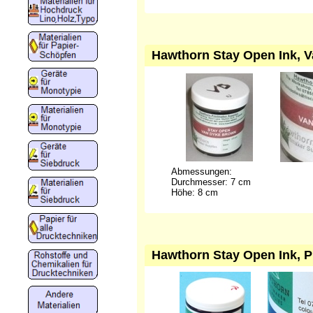
Hawthorn Stay Open Ink, V
Abmessungen:
Durchmesser: 7 cm
Höhe: 8 cm
Hawthorn Stay Open Ink, P