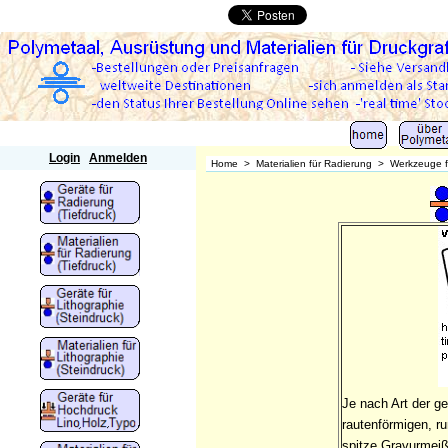
Polymetaal
Login
Anmelden
Home
>
Materialien für Radierung
>
Werkzeuge f
Je nach Art der ge
rautenförmigen, ru
spitze Gravurmeiß