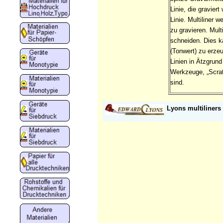
Linie, die graviert
Linie. Multiliner 
zu gravieren. Mult
schneiden. Dies k
(Tonwert) zu erze
Linien in Ätzgrun
Werkzeuge, „Scrat
sind.
Lyons multiliners 