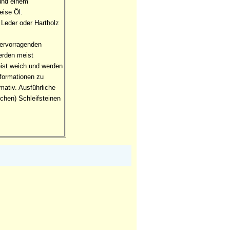
 und einem
eise Öl.
Leder oder Hartholz
hervorragenden
erden meist
eist weich und werden
formationen zu
mativ. Ausführliche
schen) Schleifsteinen