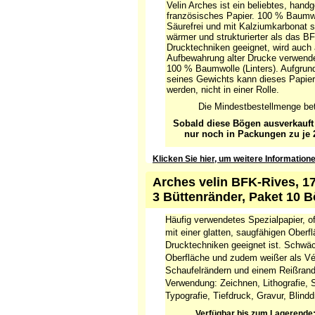
Velin Arches ist ein beliebtes, hand
französisches Papier. 100 % Baumwo
Säurefrei und mit Kalziumkarbonat st
wärmer und strukturierter als das BF
Drucktechniken geeignet, wird auch 
Aufbewahrung alter Drucke verwende
100 % Baumwolle (Linters). Aufgrun
seines Gewichts kann dieses Papier 
werden, nicht in einer Rolle.
Die Mindestbestellmenge bet
Sobald diese Bögen ausverkauft 
nur noch in Packungen zu je 2
Klicken Sie hier, um weitere Information
Arches velin BFK-Rives, 1
3 Büttenränder, Paket 10 
Häufig verwendetes Spezialpapier, of
mit einer glatten, saugfähigen Oberflä
Drucktechniken geeignet ist. Schwäch
Oberfläche und zudem weißer als Vél
Schaufelrändern und einem Reißran
Verwendung: Zeichnen, Lithografie, S
Typografie, Tiefdruck, Gravur, Blindd
Verfügbar bis zum Lagerende;