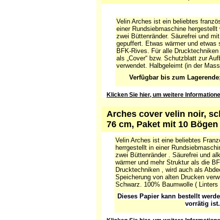
Velin Arches ist ein beliebtes franz
einer Rundsiebmaschine hergestellt
zwei Büttenränder. Säurefrei und mi
gepuffert. Etwas wärmer und etwas st
BFK-Rives. Für alle Drucktechniken
als „Cover“ bzw. Schutzblatt zur Au
verwendet. Halbgeleimt (in der Mass
Verfügbar bis zum Lagerende
Klicken Sie hier, um weitere Informatio
erhalten
Arches cover velin noir, s
76 cm, Paket mit 10 Bögen
Velin Arches ist eine beliebtes Franz
herrgestellt in einer Rundsiebmasc
zwei Büttenränder . Säurefrei und alk
wärmer und mehr Struktur als die BFK
Drucktechniken , wird auch als Abde
Speicherung von alten Drucken verw
Schwarz. 100% Baumwolle ( Linters 
Dieses Papier kann bestellt werd
vorrätig ist.