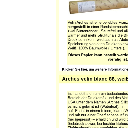
Velin Arches ist eine beliebtes Fran
herrgestellt in einer Rundsiebmasc
zwei Büttenränder . Säurefrei und alk
wärmer und mehr Struktur als die BFK
Drucktechniken , wird auch als Abde
Speicherung von alten Drucken verw
Weiß. 100% Baumwolle ( Linters ).
Dieses Papier kann bestellt werd
vorrätig ist.
Klicken Sie hier, um weitere Information
Arches velin blanc 88, wei
Es handelt sich um ein bedeutende
Bereich der Druckgrafik und des Ve
USA unter dem Namen „Arches Silks
es nicht geleimt ist (Waterleaf), ni
auf. Es ist in einem feinen, klaren We
und mit nur einer Oberflächenausfüh
(heißgepresst) – erhältlich und wird
Siebdruck sowie, bei leichter Befeuc
Tiefdruckverfahren empfohlen. Als 