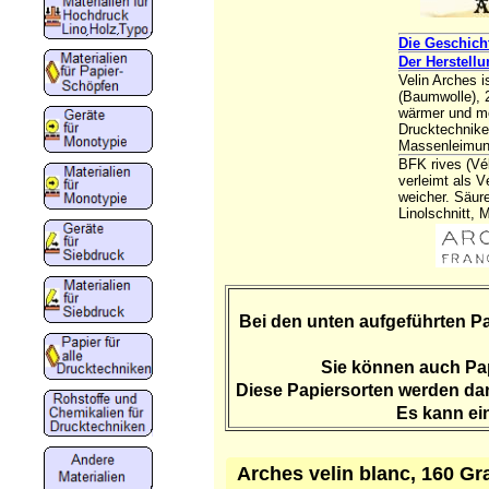
Die Geschich
Der Herstellu
Velin Arches 
(Baumwolle), 2
wärmer und me
Drucktechnike
Massenleimun
BFK rives (Vél
verleimt als V
weicher. Säure
Linolschnitt, 
Bei den unten aufgeführten Pa
Sie können auch Papi
Diese Papiersorten werden dan
Es kann ein
Arches velin blanc, 160 G