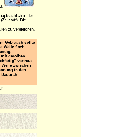
d.
uptsächlich in der
Zellstoff). Die
ren zu vergleichen.
em Gebrauch sollte
e Weile flach
wendig.
 mit gerollten
kfertig“ vertraut
e Weile zwischen
annung in den
. Dadurch
ur