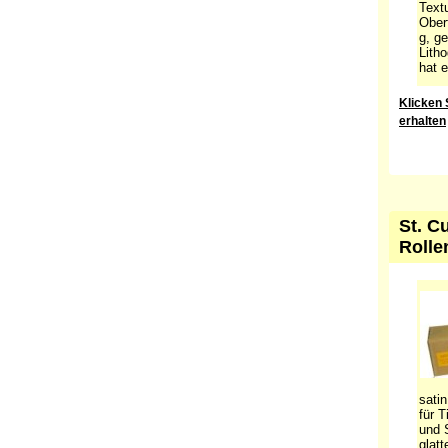
Text
Ober
g, ge
Lith
hat e
Klicken 
erhalten
St. C
Rolle
sati
für T
und 
glatt