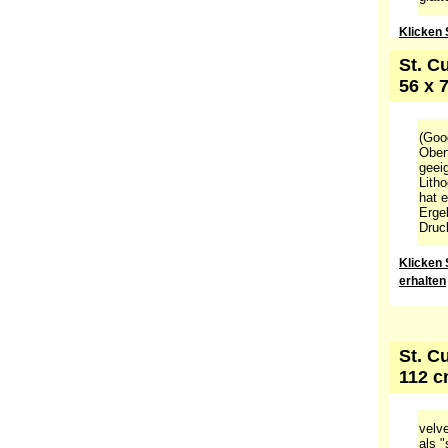
Klicken 
St. C
56 x 
(Goo
Oberf
geeig
Lith
hat e
Erge
Druc
Klicken 
erhalten
St. C
112 c
velv
als "