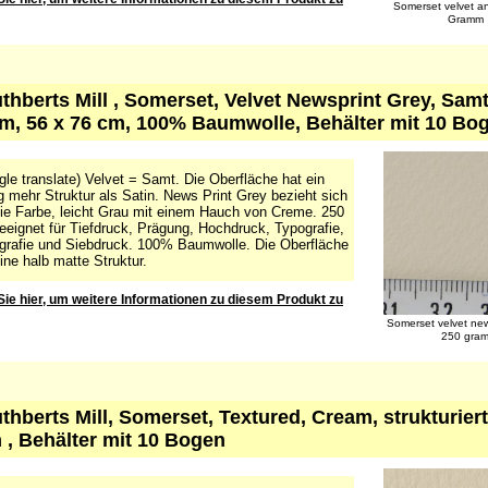
Somerset velvet a
Gramm
uthberts Mill , Somerset, Velvet Newsprint Grey, Sam
, 56 x 76 cm, 100% Baumwolle, Behälter mit 10 Bo
le translate) Velvet = Samt. Die Oberfläche hat ein
 mehr Struktur als Satin. News Print Grey bezieht sich
die Farbe, leicht Grau mit einem Hauch von Creme. 250
eeignet für Tiefdruck, Prägung, Hochdruck, Typografie,
ografie und Siebdruck. 100% Baumwolle. Die Oberfläche
ine halb matte Struktur.
Sie hier, um weitere Informationen zu diesem Produkt zu
Somerset velvet new
250 gra
uthberts Mill, Somerset, Textured, Cream, strukturie
 , Behälter mit 10 Bogen