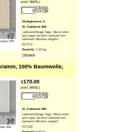
(exkl. MWSt.)
Verfügbarkeit
: 4
St. Cuthberts Mill
Lieferzeit:
Einige Tage. Wenn nicht
auf Lager, ist eine Lieferzeit von
mehreren Wochen möglich
 cream 250
027172
Gewicht:
1.20
kg
+Versand
00 Gramm, 100% Baumwolle,
170.00
€
(exkl. MWSt.)
St. Cuthberts Mill
Lieferzeit:
Einige Tage. Wenn nicht
auf Lager, ist eine Lieferzeit von
mehreren Wochen möglich
027130
hite 300
Gewicht:
6.40
kg