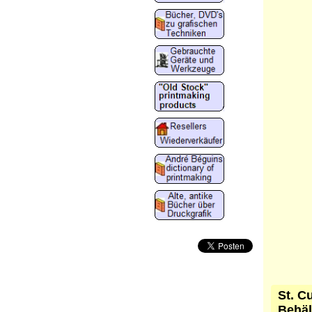
St. C
Behäl