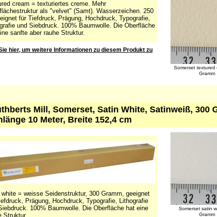
ured cream = texturiertes creme. Mehr
flächestruktur als "velvet" (Samt). Wasserzeichen. 250
eignet für Tiefdruck, Prägung, Hochdruck, Typografie,
ografie und Siebdruck. 100% Baumwolle. Die Oberfläche
ine sanfte aber rauhe Struktur.
Sie hier, um weitere Informationen zu diesem Produkt zu
Somerset textured
Gramm
uthberts Mill, Somerset, Satin White, Satinweiß, 3
nlänge 10 Meter, Breite 152,4 cm
n white = weisse Seidenstruktur, 300 Gramm, geeignet
iefdruck, Prägung, Hochdruck, Typografie, Lithografie
Siebdruck. 100% Baumwolle. Die Oberfläche hat eine
Somerset satin w
e Struktur.
Gramm