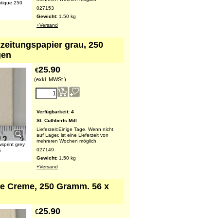
ntique 250
027153
Gewicht:
1.50
kg
+Versand
tzeitungspapier grau, 250
gen
25.90
€
(exkl. MWSt.)
Verfügbarkeit
: 4
St. Cuthberts Mill
Lieferzeit:
Einige Tage. Wenn nicht
auf Lager, ist eine Lieferzeit von
mehreren Wochen möglich
sprint grey
027149
m
Gewicht:
1.50
kg
+Versand
rte Creme, 250 Gramm. 56 x
25.90
€