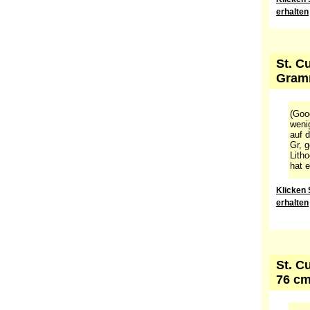
erhalten
St. C
Gramm
(Goog
wenig
auf 
Gr, g
Lith
hat e
Klicken 
erhalten
St. C
76 cm