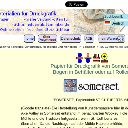
Deutsch
pier für Tiefdruck, Lithographie, Hochdruck und Monotypie
>
Somerset
>
St. Cuthberts Mill, 
Papier für Druckgrafik von Somer
Bogen in Behälter oder auf Rolle
"SOMERSET", Papierfabrik ST. CUTHBERTS MI
(Google translate) Die Herstellung von Künstlernpapiere hier in d
Axe Valley in Somerset entstand im benachbarten Wookey Hole
Mühle und die Tradition fortgesetzt, wenn St. Cuthberts es
übernahm. Da die Nachfrage nach der Mühle Papiere erhöhte,