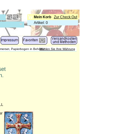
Mein Korb
Zur Check Out
Artikel
:
0
Somerset, Papierbogen in Behälter
Wählen Sie Ihre Währung
set
n.
LL
er