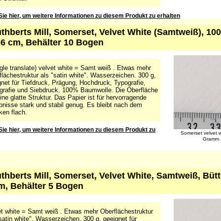
Sie hier, um weitere Informationen zu diesem Produkt zu erhalten
uthberts Mill, Somerset, Velvet White (Samtweiß), 
76 cm, Behälter 10 Bogen
gle translate) velvet white = Samt weiß . Etwas mehr
lächestruktur als "satin white". Wasserzeichen. 300 g,
net für Tiefdruck, Prägung, Hochdruck, Typografie,
ografie und Siebdruck. 100% Baumwolle. Die Oberfläche
ine glatte Struktur. Das Papier ist für hervorragende
bnisse stark und stabil genug. Es bleibt nach dem
ken flach.
Sie hier, um weitere Informationen zu diesem Produkt zu
Somerset velvet 
Gramm
uthberts Mill, Somerset, Velvet White, Samtweiß, Büt
m, Behälter 5 Bogen
et white = Samt weiß . Etwas mehr Oberflächestruktur
satin white". Wasserzeichen. 300 g, geeignet für