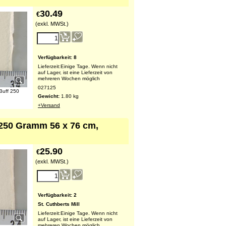
30.49
€
(exkl. MWSt.)
Verfügbarkeit
: 8
Lieferzeit:
Einige Tage. Wenn nicht
auf Lager, ist eine Lieferzeit von
mehreren Wochen möglich
027125
Buff 250
Gewicht:
1.80
kg
+Versand
, 250 Gramm 56 x 76 cm,
25.90
€
(exkl. MWSt.)
Verfügbarkeit
: 2
St. Cuthberts Mill
Lieferzeit:
Einige Tage. Wenn nicht
auf Lager, ist eine Lieferzeit von
mehreren Wochen möglich