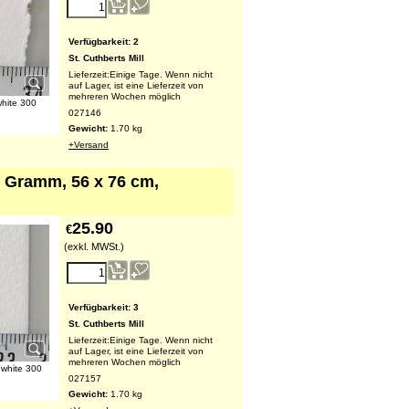
Verfügbarkeit
: 2
St. Cuthberts Mill
Lieferzeit:
Einige Tage. Wenn nicht
auf Lager, ist eine Lieferzeit von
mehreren Wochen möglich
white 300
027146
Gewicht:
1.70
kg
+Versand
0 Gramm, 56 x 76 cm,
25.90
€
(exkl. MWSt.)
Verfügbarkeit
: 3
St. Cuthberts Mill
Lieferzeit:
Einige Tage. Wenn nicht
auf Lager, ist eine Lieferzeit von
mehreren Wochen möglich
 white 300
027157
Gewicht:
1.70
kg