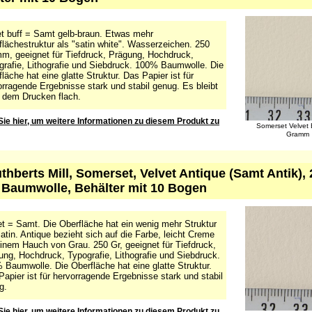
et buff = Samt gelb-braun. Etwas mehr
lächestruktur als "satin white". Wasserzeichen. 250
m, geeignet für Tiefdruck, Prägung, Hochdruck,
grafie, Lithografie und Siebdruck. 100% Baumwolle. Die
läche hat eine glatte Struktur. Das Papier ist für
rragende Ergebnisse stark und stabil genug. Es bleibt
 dem Drucken flach.
Sie hier, um weitere Informationen zu diesem Produkt zu
Somerset Velvet 
Gramm
uthberts Mill, Somerset, Velvet Antique (Samt Antik)
Baumwolle, Behälter mit 10 Bogen
et = Samt. Die Oberfläche hat ein wenig mehr Struktur
atin. Antique bezieht sich auf die Farbe, leicht Creme
einem Hauch von Grau. 250 Gr, geeignet für Tiefdruck,
ung, Hochdruck, Typografie, Lithografie und Siebdruck.
 Baumwolle. Die Oberfläche hat eine glatte Struktur.
apier ist für hervorragende Ergebnisse stark und stabil
g.
Sie hier, um weitere Informationen zu diesem Produkt zu