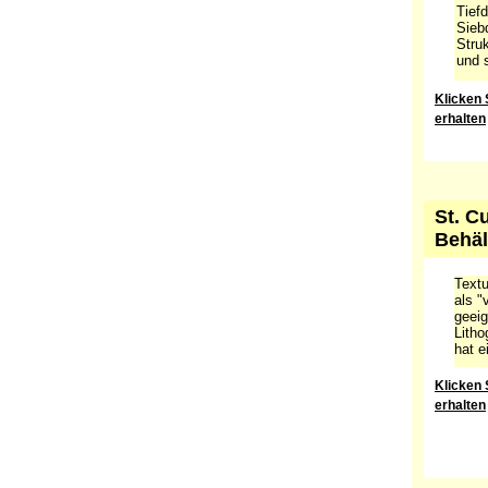
Tiefd
Sieb
Struk
und s
Klicken 
erhalten
St. C
Behäl
Textu
als "
geeig
Litho
hat e
Klicken 
erhalten