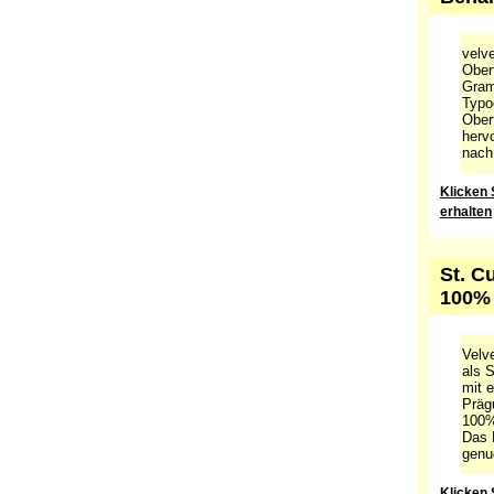
velv
Oberf
Gram
Typo
Oberf
hervo
nach
Klicken 
erhalten
St. C
100% 
Velv
als S
mit 
Präg
100%
Das P
genu
Klicken 