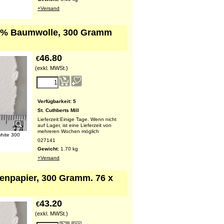
+Versand
100% Baumwolle, 300 Gramm
46.80
€
(exkl. MWSt.)
Verfügbarkeit
: 5
St. Cuthberts Mill
Lieferzeit:
Einige Tage. Wenn nicht
auf Lager, ist eine Lieferzeit von
mehreren Wochen möglich
white 300
027141
Gewicht:
1.70
kg
+Versand
tenpapier, 300 Gramm. 76 x
43.20
€
(exkl. MWSt.)