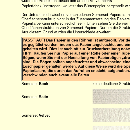
wurde die Produktion tatsächlich an den St. Cuthberts
Papierfabrik übertragen, wo jetzt das Büttenpapier hergestellt wir
Der Unterschied zwischen verschiedenen Somerset Papers ist ha
Oberflächenstruktur, nicht in der Zusammensetzung des Papiers (
Papierfarbe kann unterschiedlich sein. Unten sehen Sie die vier
Oberflächenstrukturen von Somerset Papiere. Nur um die Struktu
Aus diesem Grund wurden die Unterschiede erweitert.
PASST AUF! Das Papier in den Röhren ist aufgerollt. Vor d
es geglättet werden, indem das Papier angefeuchtet und ein
gehalten wird. Dies ist auch oft zur Druckvorbereitung not
TIPP: Kaufen Sie nur Papier auf einer Rolle oder einer Tube
Bögen, wenn Sie mit der Herstellung von Papierbögen „druc
sind. Die Bögen sollten angefeuchtet und abwechselnd ein
Löschpapier gehalten werden. Auf diese Weise wird die Sp
Papierfasern, die durch das Aufrollen entsteht, aufgehoben
verschwinden auch eventuelle Falten.
Somerset
Book
keine deutliche Strukt
Somerset
Satin
Somerset
Velvet