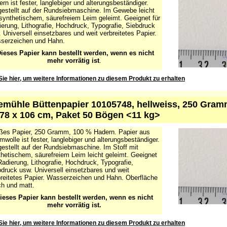
ßes Papier, 250 Gramm, 100 % Haderne. Papier aus
rn ist fester, langlebiger und alterungsbeständiger.
estellt auf der Rundsiebmaschine. Im Gewebe leicht
synthetischem, säurefreiem Leim geleimt. Geeignet für
erung, Lithografie, Hochdruck, Typografie, Siebdruck
 Universell einsetzbares und weit verbreitetes Papier.
serzeichen und Hahn.
ieses Papier kann bestellt werden, wenn es nicht
mehr vorrätig ist
.
Sie hier, um weitere Informationen zu diesem Produkt zu erhalten
mühle Büttenpapier 10105748, hellweiss, 250 Gram
 78 x 106 cm, Paket 50 Bögen <11 kg>
ßes Papier, 250 Gramm, 100 % Hadern. Papier aus
wolle ist fester, langlebiger und alterungsbeständiger.
estellt auf der Rundsiebmaschine. Im Stoff mit
hetischem, säurefreiem Leim leicht geleimt. Geeignet
Radierung, Lithografie, Hochdruck, Typografie,
druck usw. Universell einsetzbares und weit
reitetes Papier. Wasserzeichen und Hahn. Oberfläche
ch und matt.
ieses Papier kann bestellt werden, wenn es nicht
mehr vorrätig ist.