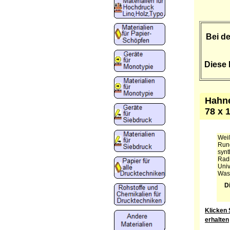
Bei de
Diese 
Hahne
78 x 
Weiß
Rund
synt
Radi
Univ
Was
D
Klicken 
erhalten