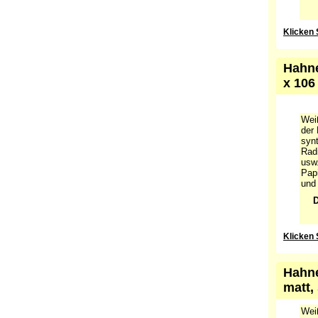
D
Klicken 
Hahne
x 106
Wei
der 
synt
Radi
usw.
Pap
und 
D
Klicken 
Hahne
matt,