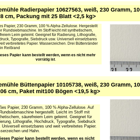
mühle Radierpapier 10627563, weiß, 230 Gramm, 100
78 cm, Packung mit 25 Blatt <2,5 kg>
s Papier, 230 Gramm, 100 % Alpha-Zellulose. Hergestellt
er Rundsiebmaschine. Im Stoff leicht mit synthetischem,
freiem Leim geleimt. Geeignet für Radierung, Lithografie,
ruck, Typografie, Siebdruck usw. Universell einsetzbares
eit verbreitetes Papier. Wasserzeichen. Drei Büttenränder
in Reißrand
eses Papier kann bestellt werden, wenn es nicht mehr
vorrätig ist
.
mühle Büttenpapier 10105738, weiß, 230 Gramm, 100
106 cm, Paket mit100 Bögen <19,5 kg>
ßes Papier, 230 Gramm, 100 % Alpha-Zellulose. Auf
Rundsiebmaschine hergestellt. Leicht im Stoff mit
hetischem, säurefreiem Leim geleimt. Geeignet für
erung, Lithografie, Hochdruck, Typografie, Siebdruck
 Universell einsetzbares und weit verbreitetes Papier.
serzeichen und Hahn.