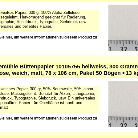
mühle Büttenpapier 10105745 Kupferdruck, 300 Gr. 5
Bogen
weißes Papier, 300 g, 100% Alpha-Zellulose.
egeleimt. Hervorragend geeignet für Radierung,
ographie, Reliefdruck, Typografie, Siebdruck usw.
ersales und beliebtes Papier.
Sie hier, um weitere Informationen zu diesem Produkt zu
mühle Büttenpapier 10105755 hellweiss, 300 Gram
lose, weich, matt, 78 x 106 cm, Paket 50 Bögen <13 k
l weisses Papier, 300 gr, 50% Baumwolle, 50% alpha
ulose. Massegeleimt. Benutzt für Ätzen, Lithographie,
druck, Typographie, Siebdruck, usw. Ein universales
populäres Papier. Die Oberfläche ist sanft und