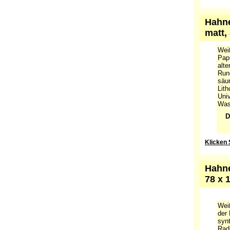
Klicken 
Hahne
matt,
Wei
Papi
alte
Run
säur
Lith
Univ
Was
D
Klicken 
Hahne
78 x 
Wei
der 