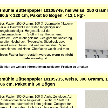
Sie hier, um weitere Informationen zu diesem Produkt zu erhalten
mühle Büttenpapier 10105749, hellweiss, 250 Gram
 80,5 x 120 cm, Paket 50 Bogen, <12,1 kg>
ßes Papier, 250 Gramm, 100 % Baumwolle (Hadern).
er aus Baumwolle ist fester, langlebiger und
rungsbeständiger. Hergestellt auf der
dsiebmaschine. Im Stoff mit synthetischem,
efreiem Leim leicht geleimt. Geeignet für Radierung,
ografie, Hochdruck, Typografie, Siebdruck usw.
ersell einsetzbares und weit verbreitetes Papier.
serzeichen und Hahn. Oberfläche weich und matt.
ieses Papier kann bestellt werden, wenn es nicht
mehr vorrätig ist.
Sie hier, um weitere Informationen zu diesem Produkt zu erhalten
mühle Büttenpapier 10105735, weiss, 300 Gramm, 10
106 cm, Paket mit 50 Bögen
ßes Papier, 300 Gramm, 100 % Alpha-Zellulose. Auf
Rundsiebmaschine hergestellt. Leicht im Stoff mit