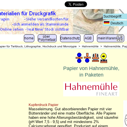
Deutsch
pier für Tiefdruck, Lithographie, Hochdruck und Monotypie
>
Hahnemühle
>
Hahnemühle, Papi
Papier von Hahnemühle,
in Paketen
Kupferdruck Papier
Masseleimung. Gut absorbierenden Papier mit vier
Büttenränder und eine matte Oberfläche. Alle Papiere
haben eine hohe Alterungsbeständigkeit, sind säurefrei
(pH Wert 7,5 - 9,5) und mit mindestens 2%
Calciumcarbonat gepuffert. Produziert auf einem