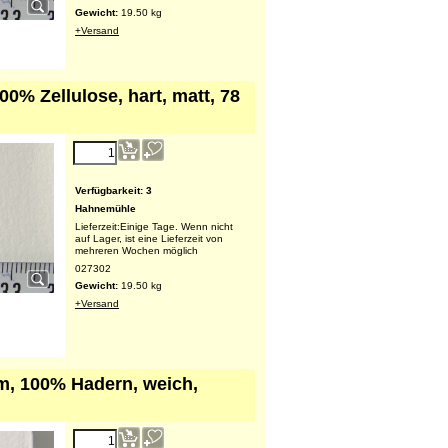
Lieferzeit:
Einige Tage. Wenn nicht
auf Lager, ist eine Lieferzeit von
mehreren Wochen möglich
027301
Gewicht:
19.50
kg
+Versand
% Zellulose, hart, matt, 78
343.26
€
Verfügbarkeit
: 3
Hahnemühle
Lieferzeit:
Einige Tage. Wenn nicht
auf Lager, ist eine Lieferzeit von
mehreren Wochen möglich
027302
Gewicht:
19.50
kg
+Versand
m, 100% Hadern, weich,