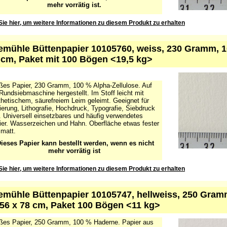
ieses Papier kann bestellt werden, wenn es nicht
mehr vorrätig ist.
Sie hier, um weitere Informationen zu diesem Produkt zu erhalten
mühle Büttenpapier 10105760, weiss, 230 Gramm, 100
 cm, Paket mit 100 Bögen <19,5 kg>
ßes Papier, 230 Gramm, 100 % Alpha-Zellulose. Auf
Rundsiebmaschine hergestellt. Im Stoff leicht mit
hetischem, säurefreiem Leim geleimt. Geeignet für
erung, Lithografie, Hochdruck, Typografie, Siebdruck
 Universell einsetzbares und häufig verwendetes
ier. Wasserzeichen und Hahn. Oberfläche etwas fester
matt.
ieses Papier kann bestellt werden, wenn es nicht
mehr vorrätig ist
Sie hier, um weitere Informationen zu diesem Produkt zu erhalten
mühle Büttenpapier 10105747, hellweiss, 250 Gram
 56 x 78 cm, Paket 100 Bögen <11 kg>