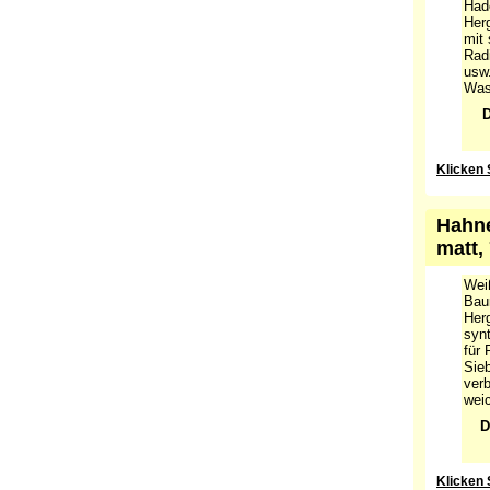
Wei
Hade
Herg
mit 
Radi
usw.
Was
D
Klicken 
Hahne
matt,
Wei
Baum
Herg
synt
für 
Sieb
verb
wei
D