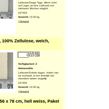
Verfügbarkeit
: 1
Hahnemühle
Lieferzeit:
Einige Tage. Wenn nicht
auf Lager, ist eine Lieferzeit von
mehreren Wochen möglich
027303
Gewicht:
13.00
kg
+Versand
 100% Zellulose, weich,
215.25
€
Verfügbarkeit
: 2
Hahnemühle
Lieferzeit:
Enkele dagen. Indien niet
op voorraad, is een levertijd van
meerdere weken mogelijk
027304
Gewicht:
13.00
kg
+Versand