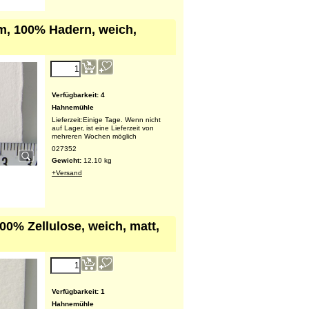
Gewicht:
11.00
kg
+Versand
m, 100% Hadern, weich,
345.75
€
Verfügbarkeit
: 4
Hahnemühle
Lieferzeit:
Einige Tage. Wenn nicht
auf Lager, ist eine Lieferzeit von
mehreren Wochen möglich
027352
Gewicht:
12.10
kg
+Versand
0% Zellulose, weich, matt,
214.55
€
(exkl. MWSt.)