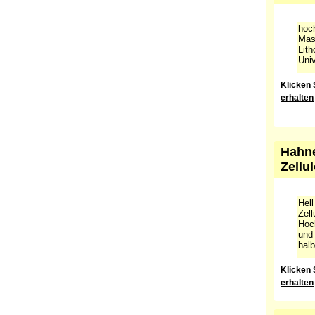
Hahne
100 
hoch
Mass
Lith
Univ
Klicken 
erhalten
Hahne
Zellu
Hel
Zell
Hoch
und 