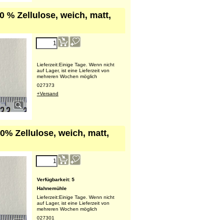
 % Zellulose, weich, matt,
56.25
€
(exkl. MWSt.)
Lieferzeit:
Einige Tage. Wenn nicht
auf Lager, ist eine Lieferzeit von
mehreren Wochen möglich
027373
+Versand
% Zellulose, weich, matt,
320.87
€
(exkl. MWSt.)
Verfügbarkeit
: 5
Hahnemühle