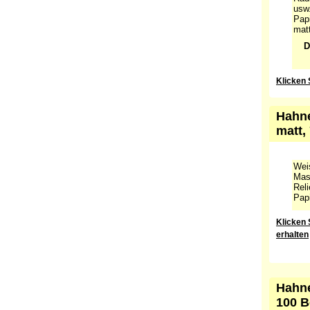
synt
Radi
usw.
Pap
matt
D
Klicken 
Hahne
matt,
Weis
Mass
Reli
Papi
Klicken 
erhalten