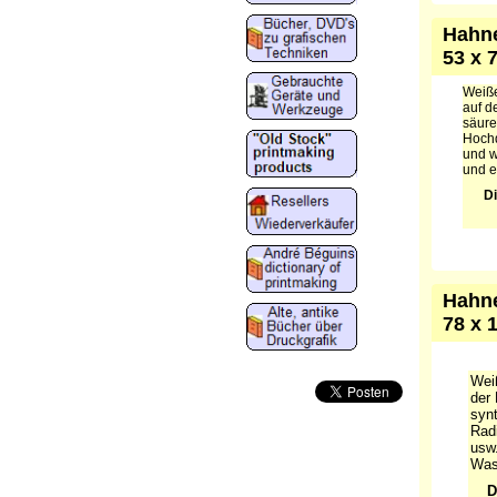
Hahne
53 x 
Weiße
auf d
säure
Hochd
und w
und e
Di
Hahne
78 x 
Wei
der 
synt
Radi
usw.
Was