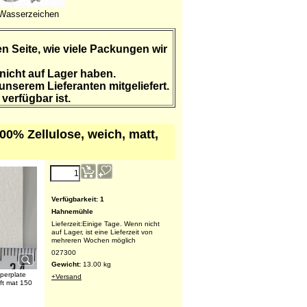
Wasserzeichen
n Seite, wie viele Packungen wir
 nicht auf Lager haben.
nserem Lieferanten mitgeliefert.
verfügbar ist.
0% Zellulose, weich, matt,
213.15
€
(exkl. MWSt.)
Verfügbarkeit
: 1
Hahnemühle
Lieferzeit:
Einige Tage. Wenn nicht
auf Lager, ist eine Lieferzeit von
mehreren Wochen möglich
perplate
027300
ft mat 150
Gewicht:
13.00
kg
+Versand