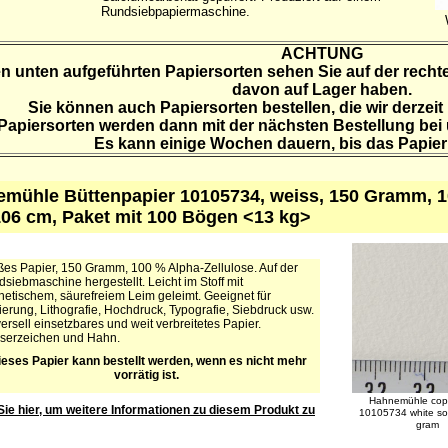
Rundsiebpapiermaschine.
ACHTUNG
n unten aufgeführten Papiersorten sehen Sie auf der rechte
davon auf Lager haben.
Sie können auch Papiersorten bestellen, die wir derzeit
Papiersorten werden dann mit der nächsten Bestellung bei u
Es kann einige Wochen dauern, bis das Papier 
mühle Büttenpapier 10105734, weiss, 150 Gramm, 10
106 cm, Paket mit 100 Bögen <13 kg>
es Papier, 150 Gramm, 100 % Alpha-Zellulose. Auf der
siebmaschine hergestellt. Leicht im Stoff mit
hetischem, säurefreiem Leim geleimt. Geeignet für
erung, Lithografie, Hochdruck, Typografie, Siebdruck usw.
ersell einsetzbares und weit verbreitetes Papier.
serzeichen und Hahn.
ieses Papier kann bestellt werden, wenn es nicht mehr
vorrätig ist.
Hahnemühle cop
Sie hier, um weitere Informationen zu diesem Produkt zu
10105734 white so
gram