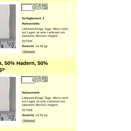
6 x 78 cm, hell weiss, Paket
217.00
€
(exkl. MWSt.)
Verfügbarkeit
: 2
Hahnemühle
Lieferzeit:
Einige Tage. Wenn nicht
auf Lager, ist eine Lieferzeit von
mehreren Wochen möglich
027305
Gewicht:
14.00
kg
+Versand
m, 50% Hadern, 50%
g>
252.60
€
(exkl. MWSt.)