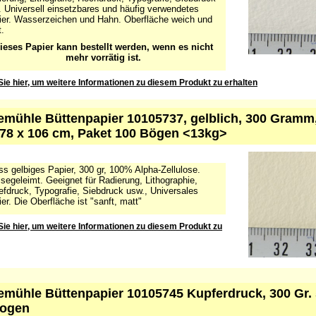
hetischem, säurefreiem Leim geleimt. Geeignet für
erung, Lithografie, Hochdruck, Typografie, Siebdruck
 Universell einsetzbares und häufig verwendetes
ier. Wasserzeichen und Hahn. Oberfläche weich und
.
ieses Papier kann bestellt werden, wenn es nicht
mehr vorrätig ist.
Sie hier, um weitere Informationen zu diesem Produkt zu erhalten
mühle Büttenpapier 10105737, gelblich, 300 Gramm,
 78 x 106 cm, Paket 100 Bögen <13kg>
s gelbiges Papier, 300 gr, 100% Alpha-Zellulose.
egeleimt. Geeignet für Radierung, Lithographie,
efdruck, Typografie, Siebdruck usw., Universales
er. Die Oberfläche ist "sanft, matt"
Sie hier, um weitere Informationen zu diesem Produkt zu