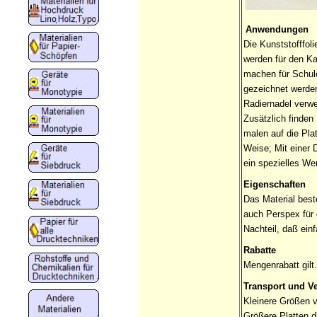
Anwendungen
Die Kunststofffoli
werden für den Ka
machen für Schule
gezeichnet werden
Radiernadel verw
Zusätzlich finden
malen auf die Pla
Weise; Mit einer 
ein spezielles We
Eigenschaften
Das Material bes
auch Perspex für 
Nachteil, daß einf
Rabatte
Mengenrabatt gilt
Transport und V
Kleinere Größen 
Größere Platten 