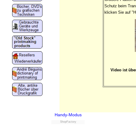
Schutz beim Trans
klicken Sie auf "
Video ist übe
Handy-Modus
ShopFactory