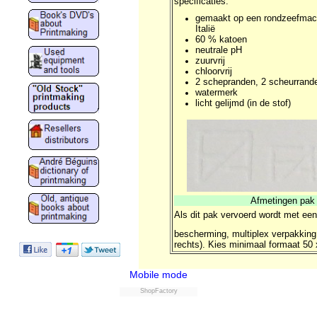
specificaties:
gemaakt op een rondzeefmach
Italië
60 % katoen
neutrale pH
zuurvrij
chloorvrij
2 schepranden, 2 scheurrand
watermerk
licht gelijmd (in de stof)
Afmetingen pak 
Als dit pak vervoerd wordt met ee
bescherming, multiplex verpakking
rechts). Kies minimaal formaat 50 
Mobile mode
ShopFactory