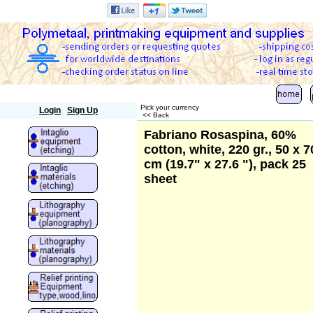
Polymetaal
Pick your currency
Login
Sign Up
<< Back
Fabriano Rosaspina, 60%
cotton, white, 220 gr., 50 x 7
cm (19.7" x 27.6 "), pack 25
sheet