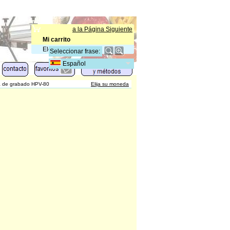
a la Página Siguiente
Mi carrito
Elementos
:
0
Español
 de grabado HPV-80
Elija su moneda