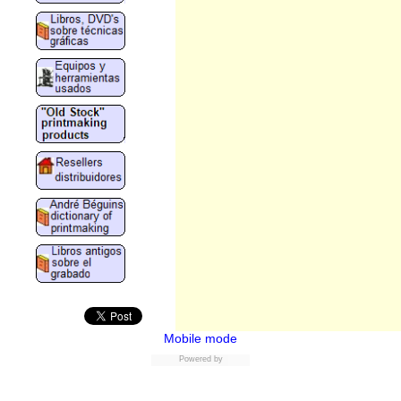
Mobile mode
ShopFactory
Powered by