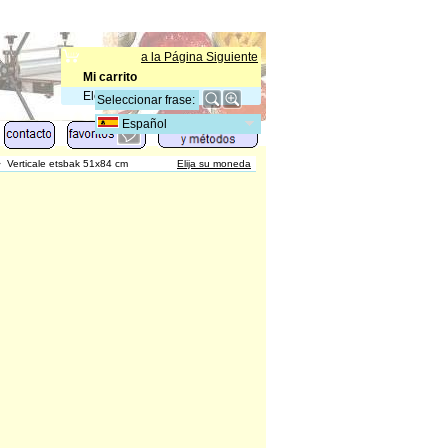
a la Página Siguiente
Mi carrito
Elementos
:
0
Español
>
Verticale etsbak 51x84 cm
Elija su moneda