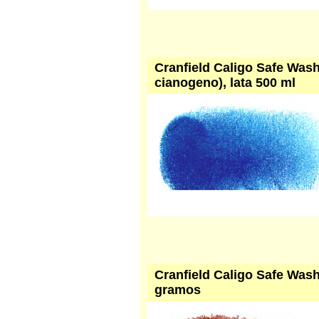
Cranfield Caligo Safe Wash
cianogeno), lata 500 ml
Cranfield Caligo Safe Wash 
gramos