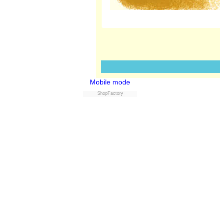
Mobile mode
ShopFactory
Powered by