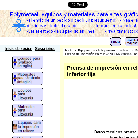
Polymetaal
Inicio de sesión
Suscribirse
Inicio
>
Equipos para la impresión en relieve
>
P
Prensa de impresión en relieve VPLMV-80x100, bomba
Prensa de impresión en re
inferior fija
Datos tecnicos prensa
Bomba hidráulic