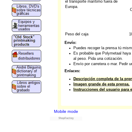
el transporte marítimo fuera de
Europa.
C
Peso del caja
1
Envío:
Puedes recoger la prensa tú mism
Es probable que Polymetaal haya 
al peso. Pida una cotización.
Envío por carretera o mar. Pedir u
Enlaces:
Descripción completa de la pre
Imagen grande de esta prensa.
Instrucciones del usuario para 
Mobile mode
ShopFactory
Powered by