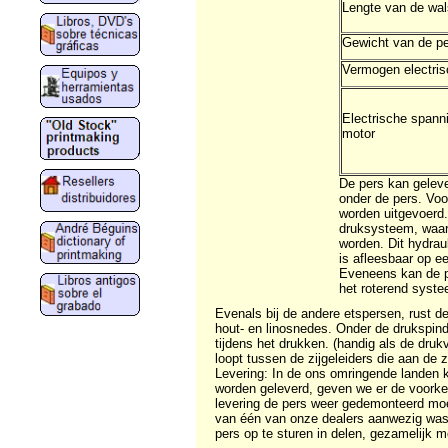
Lengte van de wa
Gewicht van de p
Vermogen electris
Electrische spann
motor
De pers kan gelev
onder de pers. Vo
worden uitgevoerd
druksysteem, waar
worden. Dit hydrau
is afleesbaar op e
Eveneens kan de pe
het roterend syste
Evenals bij de andere etspersen, rust d
hout- en linosnedes. Onder de drukspind
tijdens het drukken. (handig als de druk
loopt tussen de zijgeleiders die aan de 
Levering: In de ons omringende landen k
worden geleverd, geven we er de voorkeu
levering de pers weer gedemonteerd moet
van één van onze dealers aanwezig was 
pers op te sturen in delen, gezamelijk 