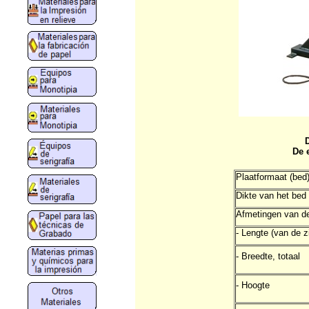
D
De 
Plaatformaat (bed
Dikte van het bed
Afmetingen van de
- Lengte (van de z
- Breedte, totaal
- Hoogte