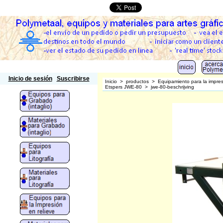
Polymetaal
Inicio de sesión
Suscribirse
Inicio
>
productos
>
Equipamiento para la impr
Etspers JWE-80
>
jwe-80-beschrijving