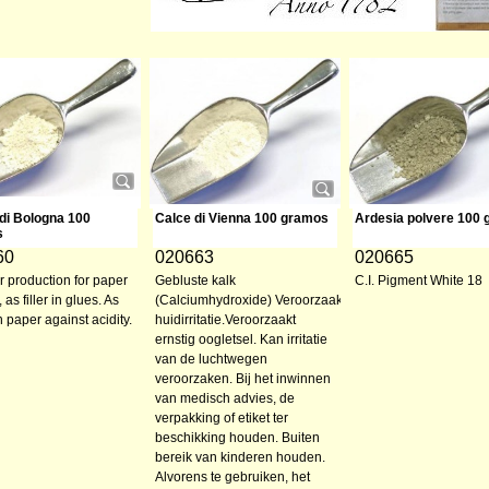
di Bologna 100
Calce di Vienna 100 gramos
Ardesia polvere 100
s
60
020663
020665
r production for paper
Gebluste kalk
C.I. Pigment White 18
 as filler in glues. As
(Calciumhydroxide) Veroorzaakt
n paper against acidity.
huidirritatie.Veroorzaakt
ernstig oogletsel. Kan irritatie
van de luchtwegen
veroorzaken. Bij het inwinnen
van medisch advies, de
verpakking of etiket ter
beschikking houden. Buiten
bereik van kinderen houden.
Alvorens te gebruiken, het