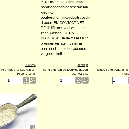
etiket lezen. Beschermende
handschoenen/beschermende
kleding/
oogbescherming/gelaatsbescherming
dragen. BIJ CONTACT MET
DE HUID: met veel water en
zeep wassen. BIJ NA
INADEMING: in de frisse lucht
brengen en laten rusten in
een houding die het ademen
vergemakkelijkt.
€
2.60
€
1.98
€
2.60
(excl. IVA)
(excl. IVA)
(e
+Entrega
+Entrega
de entrega:
enkele dagen
Tiempo de entrega:
enkele dagen
Tiempo de entrega:
enke
Peso:
0.10
kg
Peso:
0.10
kg
Pes