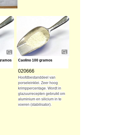
 gramos
Caolino 100 gramos
020666
Hoofdbestanddeel van
porseleinklei. Zeer hoog
krimppercentage. Wordt in
glazuurrecepten gebruikt om
aluminium en silicium in te
voeren (stabilisator).