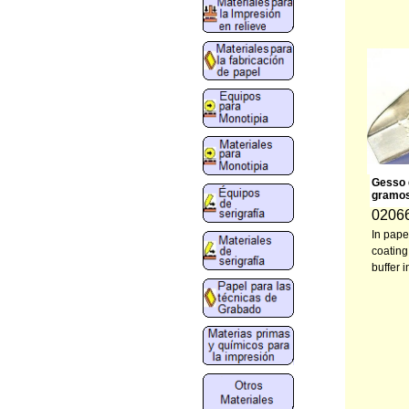
Gesso 
gramo
0206
In pape
coating,
buffer i