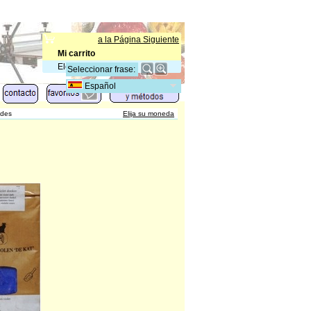
a la Página Siguiente
Mi carrito
Elementos
:
0
Español
ades
Elija su moneda