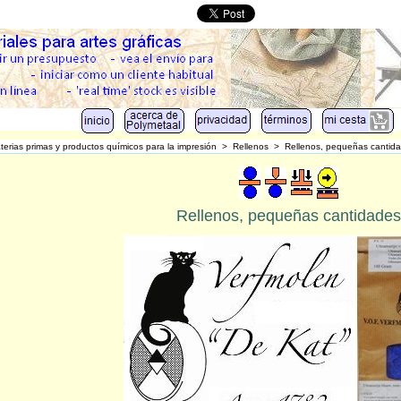
terias primas y productos químicos para la impresión
>
Rellenos
>
Rellenos, pequeñas cantid
Rellenos, pequeñas cantidades