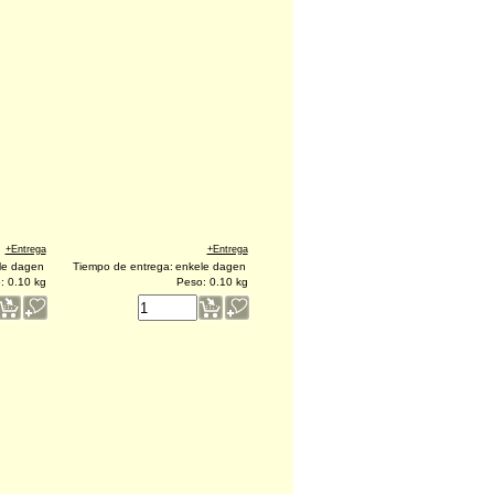
€
1.98
xcl. IVA)
(excl. IVA)
+Entrega
+Entrega
le dagen
Tiempo de entrega:
enkele dagen
o:
0.10
kg
Peso:
0.10
kg