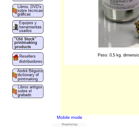
Peso: 0,5 kg. dimensi
Mobile mode
ShopFactory
Powered by