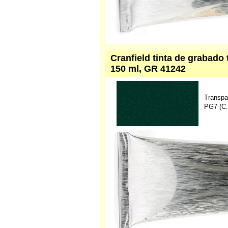
Cranfield tinta de grabado 
150 ml, GR 41242
Transpa
PG7 (C.