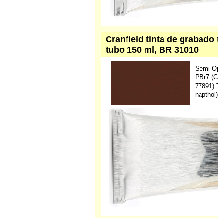
Cranfield tinta de grabado 
tubo 150 ml, BR 31010
Semi O
PBr7 (C
77891) 
napthol)