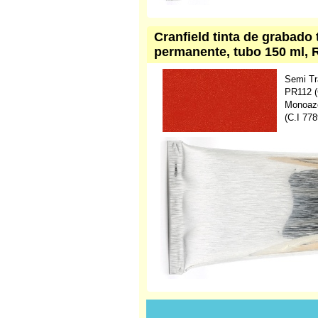
Cranfield tinta de grabado 
permanente, tubo 150 ml, 
Semi Tr
PR112 (
Monoazo
(C.I 778