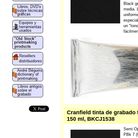
Black g
media. 
uniforme
especia
un "tono
fácilmen
Cranfield tinta de grabado 
150 ml, BKCJ1538
Semi O
PBk 7 (