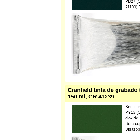
PB27 (C.
21100) 
Cranfield tinta de grabado 
150 ml, GR 41239
Semi Tr
PY13 (C
dioxide
Beta co
Disazop