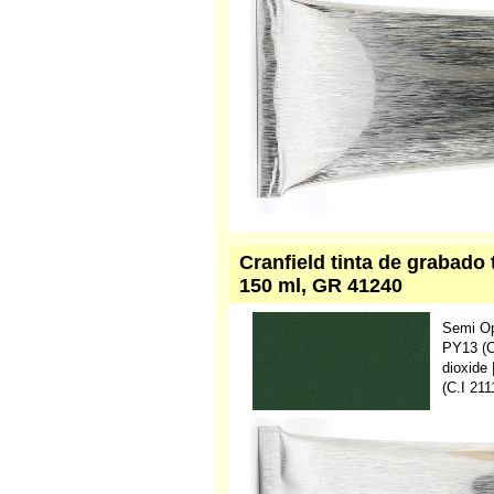
Cranfield tinta de grabado 
150 ml, GR 41240
Semi O
PY13 (C
dioxide
(C.I 21