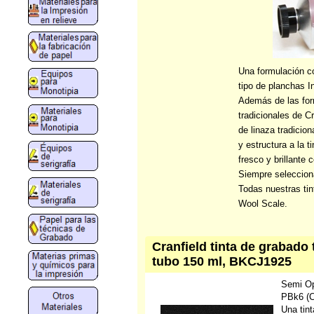
Una formulación co
tipo de planchas In
Además de las for
tradicionales de C
de linaza tradicio
y estructura a la t
fresco y brillante
Siempre seleccion
Todas nuestras tin
Wool Scale.
Cranfield tinta de grabado
tubo 150 ml, BKCJ1925
Semi O
PBk6 (C
Una tin