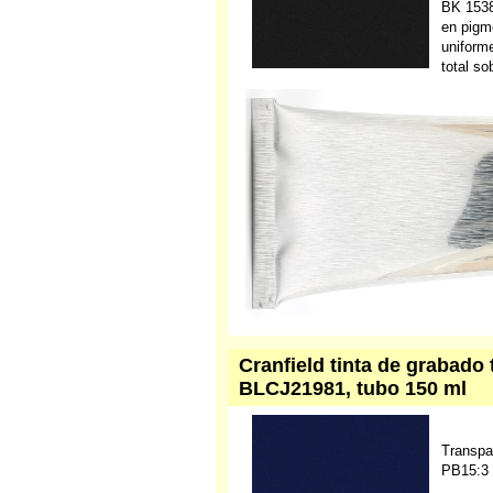
BK 1538
en pigm
uniforme
total so
Cranfield tinta de grabado 
BLCJ21981, tubo 150 ml
Transpa
PB15:3 