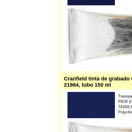
Cranfield tinta de grabado 
21984, tubo 150 ml
Transpa
PB29 (C
74160) 
Polychl