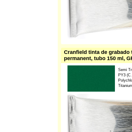
Cranfield tinta de grabado
permanent, tubo 150 ml, G
Semi Tr
PY3 (C.
Polychl
Titaniu