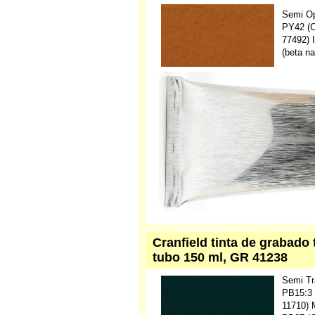
Semi O
PY42 (C.
77492) 
(beta na
Cranfield tinta de grabado 
tubo 150 ml, GR 41238
Semi Tr
PB15:3 
11710) 