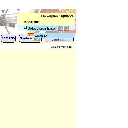
a la Página Siguiente
Mi carrito
Elementos
:
0
Español
Elija su moneda