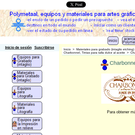
Polymetaal
Inicio de sesión
Suscribirse
Inicio
>
Materiales para grabado (intaglio etching)
Charbonnel, Tintas para talla dulce al aceite
>
Cha
Charbonnel
Para obtener má