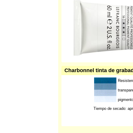
Charbonnel tinta de grabad
Resistenc
transpar
pigment
Tiempo de secado: apr