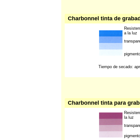
Charbonnel tinta de grabad
Resisten
a la luz
transpar
pigment
Tiempo de secado: apr
Charbonnel tinta para graba
Resisten
la luz
transpar
pigment