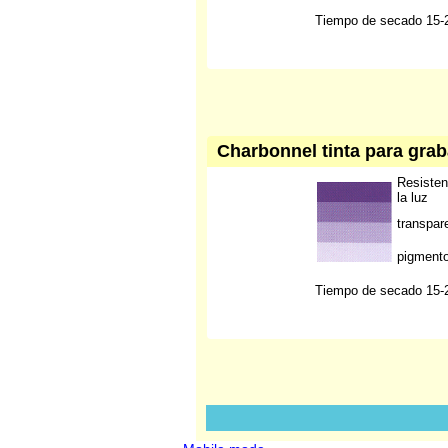
Tiempo de secado 15-2
Charbonnel tinta para grab
Resisten
la luz
transpar
pigment
Tiempo de secado 15-2