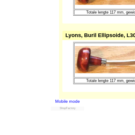
Lyons, Buril Ellipsoide, L3
Totale lengte 117 mm, gewi
Lyons, Buril Ellipsoide, L3