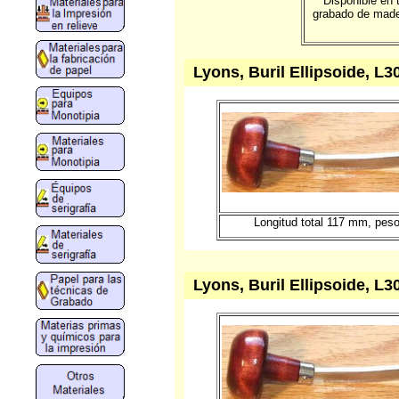
Disponible en 
grabado de mader
Lyons, Buril Ellipsoide, L3
Longitud total 117 mm, pes
Lyons, Buril Ellipsoide, L3