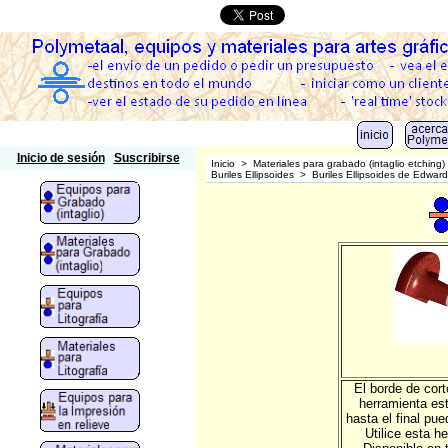
Polymetaal
Inicio de sesión
Suscribirse
Inicio
>
Materiales para grabado (intaglio etching)
Buriles Ellipsoides
>
Buriles Ellipsoides de Edwar
El borde de cort
herramienta est
hasta el final pu
Utilice esta h