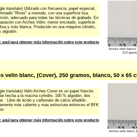
le translate) Utilizado con frecuencia, papel especial,
minado "Rives" a menudo, con una superficie lisa,
rción, adecuado para todas las técnicas de grabado. En
aración con Arches Vélin; menor encolado, superficie
lisa y más blanca. Producido en una máquina cilindro,
 algodón.
c aquí para obtener más información sobre este producto
Arches velin blanco
210 gram
s velin blanc, (Cover), 250 gramos, blanco, 50 x 65 
le translate) Velin Arches Cover es un papel francés
lar hecha a la macina cylindro. 100 % algodón, dos
s . Libre de ácido y carbonato de calcio añadido .
ramente más caliente y mas estructura entonces el BFK
es.
c aquí para obtener más información sobre este producto
Arches velin blanc