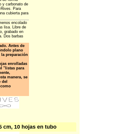
o y carbonato de
-Rives. Para
una cubierta para
 menos encolado
 lisa. Libre de
do, grabado en
ía. Dos barbas
ado. Antes de
éndolo plano
 la preparación
jas enrolladas
l "listas para
mente,
esta manera, se
o del
á como
5 cm, 10 hojas en tubo