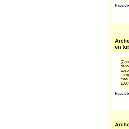
Haga cli
Arche
en tu
(Goog
deno
abso
comp
más 
100%
Haga cli
Arche