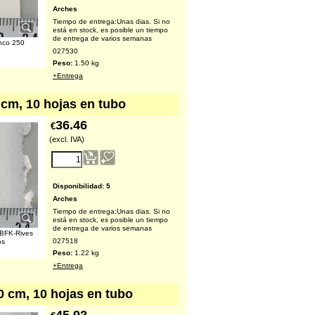
Arches
Tiempo de entrega:
Unas dias. Si no
está en stock, es posible un tiempo
de entrega de varios semanas
anco 250
027530
Peso:
1.50
kg
+Entrega
 cm, 10 hojas en tubo
36.46
€
(excl. IVA)
Disponibilidad
: 5
Arches
Tiempo de entrega:
Unas dias. Si no
está en stock, es posible un tiempo
de entrega de varios semanas
 BFK-Rives
027518
os
Peso:
1.22
kg
+Entrega
0 cm, 10 hojas en tubo