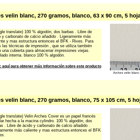
s velin blanc, 270 gramos, blanco, 63 x 90 cm, 5 hoj
le translate) 100 % algodón, dos barbas . Libre de
o y carbonato de calcio añadido . Ligeramente más
ente y mas estructura entonces el BFK - Rives. Para
 las técnicas de impresión , que se utiliza también
 una cubierta para almacenar impresiones viejas.
lado interna. blanco 100 % algodón.
c aquí para obtener más información sobre este producto
Arches velin blan
s velin blanc, 270 gramos, blanco, 75 x 105 cm, 5 ho
le translate) Velin Arches Cover es un papel francés
lar hecha a la macina cylindro. 100 % algodón, dos
s . Libre de ácido y carbonato de calcio añadido .
ramente más caliente y mas estructura entonces el BFK
es.