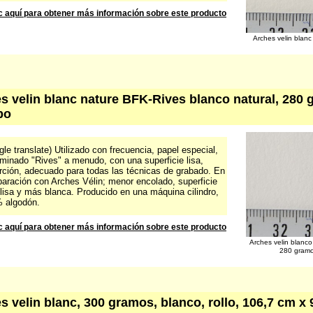
c aquí para obtener más información sobre este producto
Arches velin blan
s velin blanc nature BFK-Rives blanco natural, 280 
bo
le translate) Utilizado con frecuencia, papel especial,
minado "Rives" a menudo, con una superficie lisa,
rción, adecuado para todas las técnicas de grabado. En
aración con Arches Vélin; menor encolado, superficie
lisa y más blanca. Producido en una máquina cilindro,
 algodón.
c aquí para obtener más información sobre este producto
Arches velin blanc
280 gram
s velin blanc, 300 gramos, blanco, rollo, 106,7 cm x