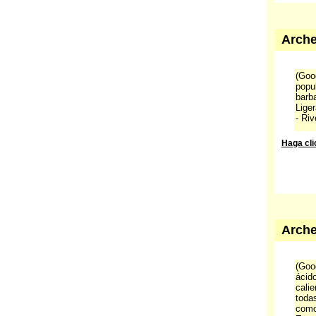
Arche
(Goog
popu
barba
Lige
- Riv
Haga cli
Arche
(Goog
ácid
cali
todas
como