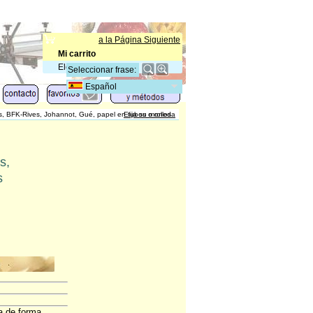
a la Página Siguiente
Mi carrito
Elementos
:
0
Español
, BFK-Rives, Johannot, Gué, papel en tubos o rollos
Elija su moneda
s,
s
a de forma