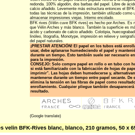
redonda. 100% algodón, dos barbas del papel. Libre de ácid
calcio añadido. Levemente más estructura entonces el BFK
todas las técnicas de la impresión, también utilizado como 
almacenar impresiones viejas. Interno encolado.
BFK rives (Vélin cuve BFK rives) es hecho por Arches. Es
que Vélin Arches y más blanco. También la superficie es más
ácido y carbonato de calcio añadido. Colotipia, huecograba
linóleo, litografía, Monotype, impresión en relieve y serigraf
del papel naturales.
¡PRESTAR ATENCIÓN! El papel en los tubos está enroll
usar, debe aplanarse humedeciendo el papel y manteni
durante un tiempo. Esto también suele ser necesario en
para la impresión.
CONSEJO: Solo compre papel en rollo o en tubo con ho
si está familiarizado con la fabricación de hojas de pape
imprimir". Las hojas deben humedecerse y, alternativa
mantenerse durante un tiempo entre papel secante. De 
elimina la tensión en las fibras de papel como resultad
enrollamiento. Cualquier pliegue también desaparecer
resultado.
(Google translate)
s velin BFK-Rives blanc, blanco, 210 gramos, 50 x 6