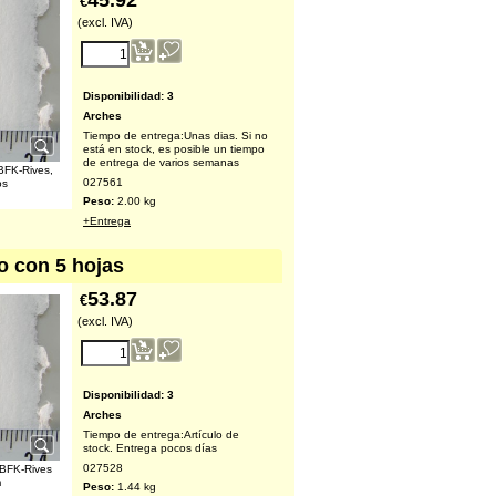
45.92
€
(excl. IVA)
Disponibilidad
: 3
Arches
Tiempo de entrega:
Unas dias. Si no
está en stock, es posible un tiempo
de entrega de varios semanas
 BFK-Rives,
027561
os
Peso:
2.00
kg
+Entrega
o con 5 hojas
53.87
€
(excl. IVA)
Disponibilidad
: 3
Arches
Tiempo de entrega:
Artículo de
stock. Entrega pocos días
027528
 BFK-Rives
m
Peso:
1.44
kg