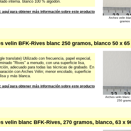
lado interna. blanco 100 % algodón.
c aquí para obtener más información sobre este producto
Arches velin bl
gramos
s velin BFK-Rives blanc 250 gramos, blanco 50 x 65
le translate) Utilizado con frecuencia, papel especial,
minado "Rives" a menudo, con una superficie lisa,
rción, adecuado para todas las técnicas de grabado. En
aración con Arches Vélin; menor encolado, superficie
lisa y más blanca.
c aquí para obtener más información sobre este producto
Arches velin blanc
250 gram
s velin blanc BFK-Rives, 270 gramos, blanco, 63 x 9