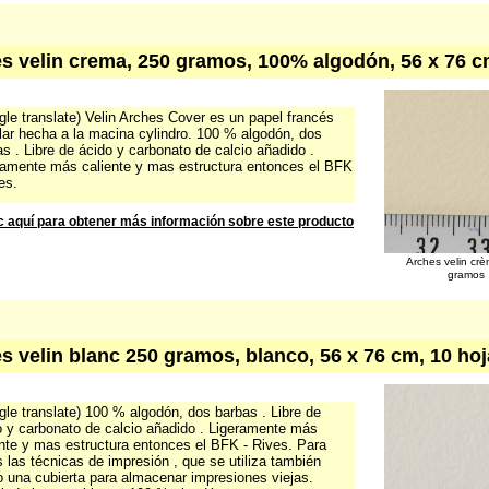
s velin crema, 250 gramos, 100% algodón, 56 x 76 c
le translate) Velin Arches Cover es un papel francés
lar hecha a la macina cylindro. 100 % algodón, dos
s . Libre de ácido y carbonato de calcio añadido .
ramente más caliente y mas estructura entonces el BFK
es.
c aquí para obtener más información sobre este producto
Arches velin cr
gramos
s velin blanc 250 gramos, blanco, 56 x 76 cm, 10 ho
le translate) 100 % algodón, dos barbas . Libre de
o y carbonato de calcio añadido . Ligeramente más
ente y mas estructura entonces el BFK - Rives. Para
 las técnicas de impresión , que se utiliza también
 una cubierta para almacenar impresiones viejas.