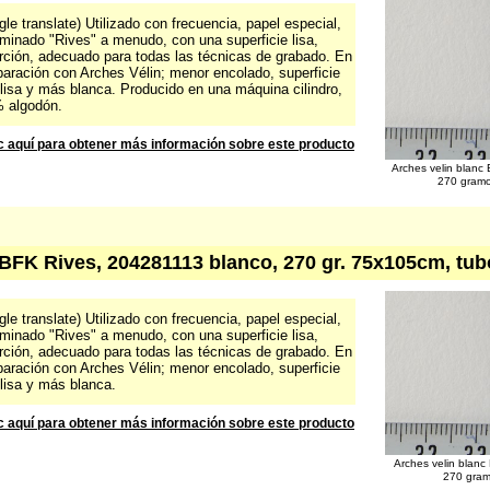
le translate) Utilizado con frecuencia, papel especial,
minado "Rives" a menudo, con una superficie lisa,
rción, adecuado para todas las técnicas de grabado. En
aración con Arches Vélin; menor encolado, superficie
lisa y más blanca. Producido en una máquina cilindro,
 algodón.
c aquí para obtener más información sobre este producto
Arches velin blanc
270 gram
 BFK Rives, 204281113 blanco, 270 gr. 75x105cm, tub
le translate) Utilizado con frecuencia, papel especial,
minado "Rives" a menudo, con una superficie lisa,
rción, adecuado para todas las técnicas de grabado. En
aración con Arches Vélin; menor encolado, superficie
lisa y más blanca.
c aquí para obtener más información sobre este producto
Arches velin blanc
270 gra