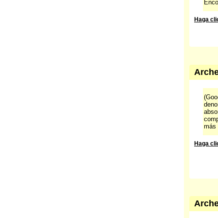
Enco
Haga cli
Arche
(Goog
deno
abso
comp
más 
Haga cli
Arche