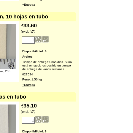
+Entrega
m, 10 hojas en tubo
33.60
€
(excl. IVA)
Disponibilidad
: 6
Arches
Tiempo de entrega:
Unas dias. Si no
está en stock, es posible un tiempo
de entrega de varios semanas
ème, 250
027534
Peso:
1.50
kg
+Entrega
jas en tubo
35.10
€
(excl. IVA)
Disponibilidad
: 6