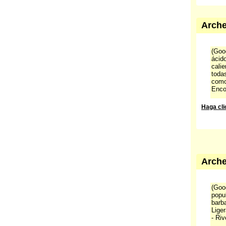
Arche
(Goog
ácid
cali
todas
como
Enco
Haga cli
Arche
(Goog
popu
barba
Lige
- Riv