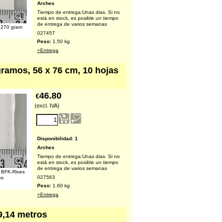
Arches
Tiempo de entrega:
Unas dias. Si no
está en stock, es posible un tiempo
de entrega de varios semanas
c 270 gram
027457
Peso:
1.50
kg
+Entrega
gramos, 56 x 76 cm, 10 hojas
46.80
€
(excl. IVA)
Disponibilidad
: 1
Arches
Tiempo de entrega:
Unas dias. Si no
está en stock, es posible un tiempo
de entrega de varios semanas
o BFK-Rives
027563
os
Peso:
1.60
kg
+Entrega
 9,14 metros