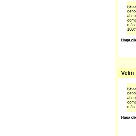
(Goog
deno
abso
comp
más 
100%
Haga cli
Velin
(Goog
deno
abso
comp
más 
Haga cli