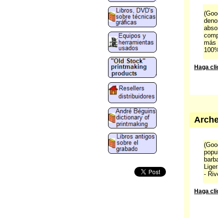
(Goog
deno
abso
comp
más 
100%
Haga cli
Arche
(Goog
popu
barba
Lige
- Riv
Haga cli