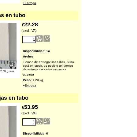
+Entrega
as en tubo
22.28
€
(excl. IVA)
Disponibilidad
: 14
Arches
Tiempo de entrega:
Unas dias. Si no
está en stock, es posible un tiempo
de entrega de varios semanas
c 270 gram
027509
Peso:
1.20
kg
+Entrega
jas en tubo
53.95
€
(excl. IVA)
Disponibilidad
: 6