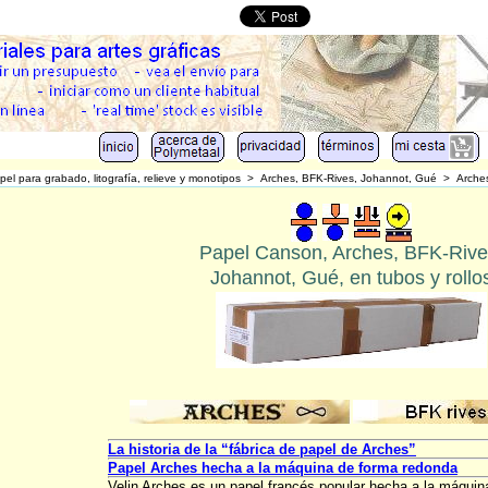
pel para grabado, litografía, relieve y monotipos
>
Arches, BFK-Rives, Johannot, Gué
>
Arches
Papel Canson, Arches, BFK-Rive
Johannot, Gué, en tubos y rollo
La historia de la “fábrica de papel de Arches”
Papel Arches hecha a la máquina de forma redonda
Velin Arches es un papel francés popular hecha a la máquin