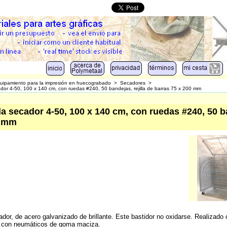
uipamiento para la impresión en huecograbado
>
Secadores
>
cador 4-50, 100 x 140 cm, con ruedas #240, 50 bandejas, rejilla de barras 75 x 200 mm
lla secador 4-50, 100 x 140 cm, con ruedas #240, 50 ba
0 mm
dor, de acero galvanizado de brillante. Este bastidor no oxidarse. Realizado
 con neumáticos de goma maciza.