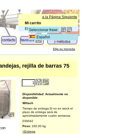
a la Página Siguiente
Mi carrito
Elementos
:
0
Español
Elija su moneda
ndejas, rejilla de barras 75
1,937.00
€
(excl. IVA)
Disponibilidad
: Actualmente no
disponible
Willach
Tiempo de entrega:
Si no en stock el
plazo de entrega será de
 con
aproximadamente cuatro semanas
030042