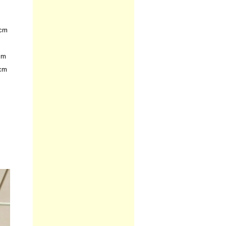
Peso:
160.00
kg
+Entrega
 cm
mm
 cm