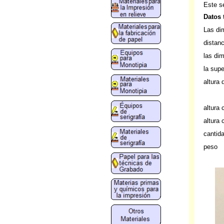
Este se
Datos 
Las di
distanc
las di
la supe
altura 
altura
altura 
cantid
peso