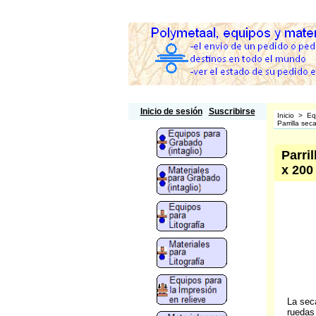
Polymetaal
Inicio de sesión
Suscribirse
Inicio
>
Eq
Parrilla se
Parri
x 20
La seca
ruedas