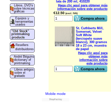
lata de 200 ml, 410220
Haga clic aquí para obtener más
información sobre este producto
€
12.50
(excl. IVA)
Compra ahora
St. Cuthberts Mill,
Somerset, Velvet
Soft White
(terciopelo suave
blanco), 300 gramos
18 x 23 cm, muestra
de papel
Haga clic aquí para
obtener más
información sobre
este producto
Compra ahora
Mobile mode
ShopFactory
Powered by