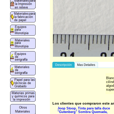
Descripción
Mas Detalles
Blanc
cilín
algod
super
Los clientes que compraron este a
Joop Stoop, Tinta para talla duce
"Gutenberg" Sombra Quemada,