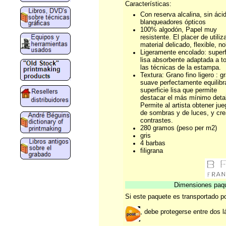
Características:
Con reserva alcalina, sin ácid
blanqueadores ópticos
100% algodón, Papel muy
resistente. El placer de utiliz
material delicado, flexible, no
Ligeramente encolado: superf
lisa absorbente adaptada a t
las técnicas de la estampa.
Textura: Grano fino ligero : g
suave perfectamente equilibr
superficie lisa que permite
destacar el más mínimo detal
Permite al artista obtener ju
de sombras y de luces, y cre
contrastes.
280 gramos (peso per m2)
gris
4 barbas
filigrana
Dimensiones paqu
Si este paquete es transportado 
, debe protegerse entre dos l