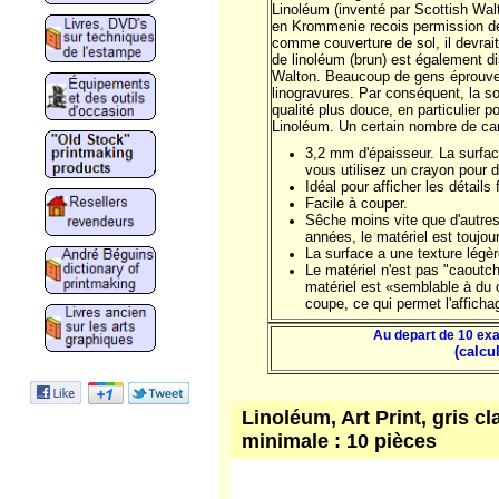
Linoléum (inventé par Scottish Wal
en Krommenie recois permission de l
comme couverture de sol, il devrait 
de linoléum (brun) est également di
Walton. Beaucoup de gens éprouvent 
linogravures. Par conséquent, la s
qualité plus douce, en particulier p
Linoléum. Un certain nombre de car
3,2 mm d'épaisseur. La surface 
vous utilisez un crayon pour d
Idéal pour afficher les détails 
Facile à couper.
Sêche moins vite que d'autre
années, le matériel est toujou
La surface a une texture légè
Le matériel n'est pas "caoutc
matériel est «semblable à du 
coupe, ce qui permet l'affichage
Au depart de 10 ex
(calcu
Linoléum, Art Print, gris cl
minimale : 10 pièces