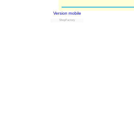
Version mobile
ShopFactory
Powered by