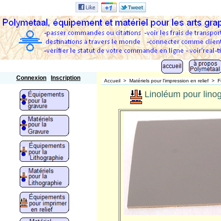
Polymetaal
Connexion
Inscription
Accueil
>
Matériels pour l'impression en relief
>
F
Linoléum pour lino