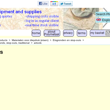
Engli
oducts
>
Materialen voor diepdruk (etsen)
>
Etsgronden en stop-outs
>
nds, stop-outs, traditional
>
artools
ls