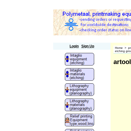
Polymetaal
Login
Sign Up
Home
>
pr
etching grou
artoo