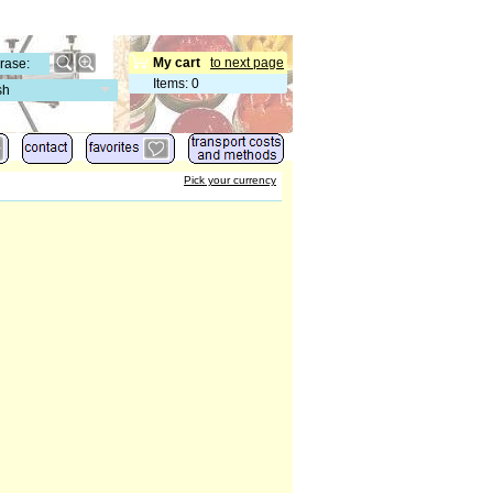
My cart
to next page
Items
:
0
sh
Pick your currency