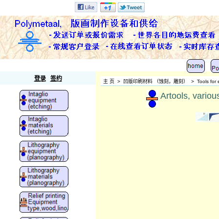
Polymetaal
登录
签约
主 页
>
凹版印刷材料 （蚀刻，雕刻）
>
Tools for
Artools, variou