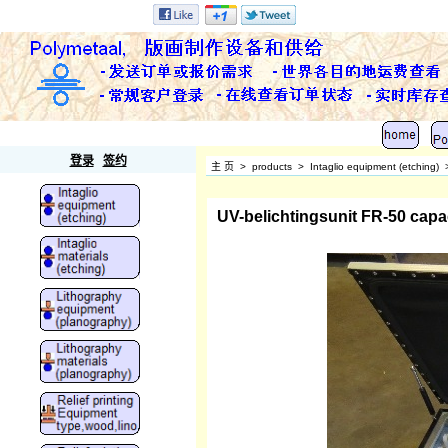
Polymetaal
登录
签约
主 页
>
products
>
Intaglio equipment (etching)
UV-belichtingsunit FR-50 capa