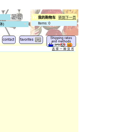
我的购物车
转到下一页
Items
:
0
体)
选 择 一 种 货 币