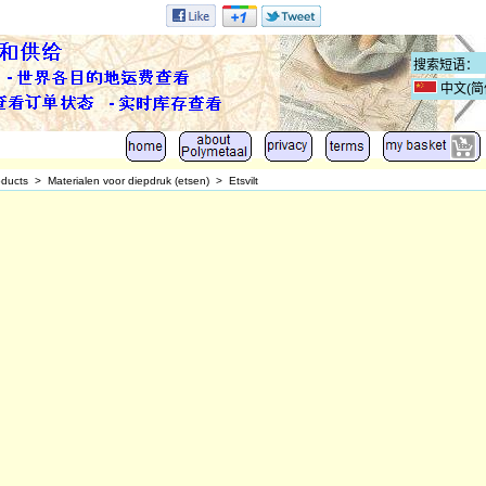
中文(简
oducts
>
Materialen voor diepdruk (etsen)
>
Etsvilt