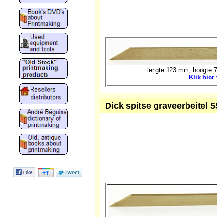
lengte 123 mm, hoogte 7
Klik hier
Dick spitse graveerbeitel 5