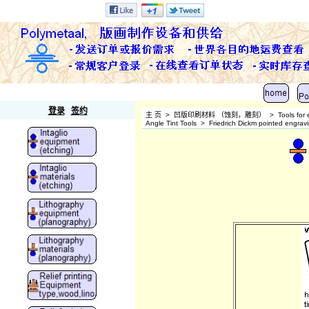
Polymetaal
登录
签约
主 页
>
凹版印刷材料 （蚀刻，雕刻）
>
Tools for
Angle Tint Tools
>
Friedrich Dickm pointed engravi