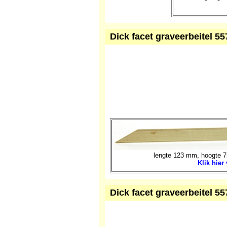
Dick facet graveerbeitel 557
lengte 123 mm, hoogte 7
Klik hier
Dick facet graveerbeitel 557