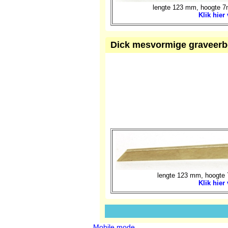
lengte 123 mm, hoogte 7m
Klik hier
Dick mesvormige graveerbei
lengte 123 mm, hoogte 
Klik hier
Mobile mode