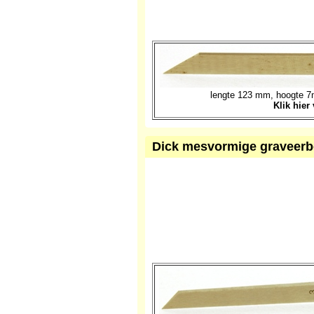
lengte 123 mm, hoogte 7m
Klik hier
Dick mesvormige graveerbei