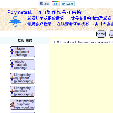
Polymetaal
登录
签约
主 页
>
products
>
Materialen voor hoogdruk
>