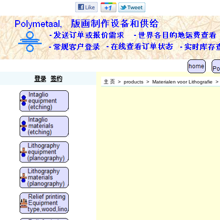
Polymetaal
登录
签约
主 页
>
products
>
Materialen voor Lithografie