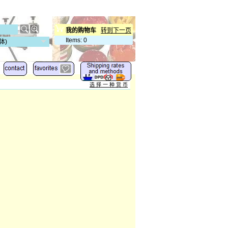
我的购物车
转到下一页
Items
:
0
体)
选 择 一 种 货 币