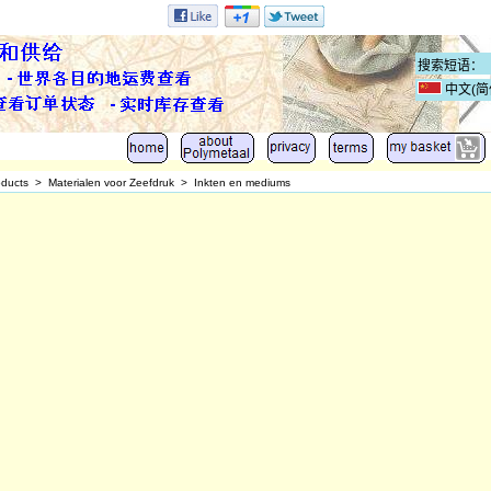
中文(简
oducts
>
Materialen voor Zeefdruk
>
Inkten en mediums