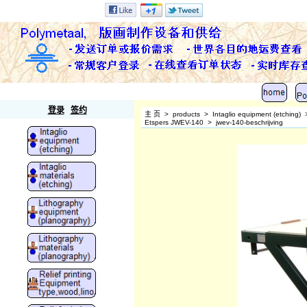
Polymetaal
登录
签约
主 页
>
products
>
Intaglio equipment (etching)
Etspers JWEV-140
>
jwev-140-beschrijving