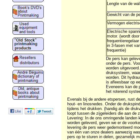
Lengte van de wa
Gewicht van de p
Vermogen electris
Electrische spann
motor. (wordt door
frequentieregelaa
in 3-fasen met var
frequentie)
De pers kan gelev
onder de pers. Vo
worden uitgevoerd
druksysteem, waar
worden. Dit hydrau
is afleesbaar op e
Eveneens kan de pe
het roterend syste
Evenals bij de andere etspersen, rust d
hout- en linosnedes. Onder de drukspind
tijdens het drukken. (handig als de druk
loopt tussen de zijgeleiders die aan de 
Levering: In de ons omringende landen k
worden geleverd, geven we er de voorkeu
levering de pers weer gedemonteerd moet
van één van onze dealers aanwezig was 
pers op te sturen in delen, gezamelijk 