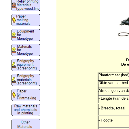
D
De e
Plaatformaat (bed
Dikte van het bed
Afmetingen van de
- Lengte (van de z
- Breedte, totaal
- Hoogte