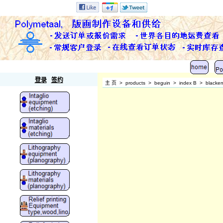
Polymetaal
登录
签约
主 页
>
products
>
beguin
>
index B
>
blacken