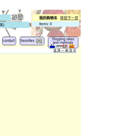
我的购物车
转到下一页
Items
:
0
体)
选 择 一 种 货 币