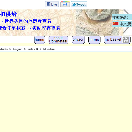
中文(简
oducts
>
beguin
>
index B
>
blue-line