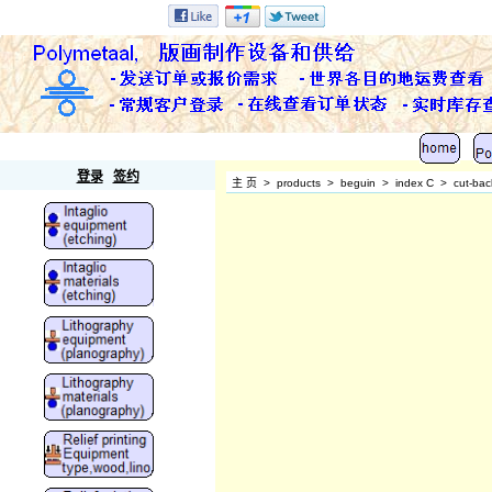
Polymetaal
登录
签约
主 页
>
products
>
beguin
>
index C
>
cut-bac