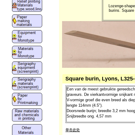
Lozenge-shaped
burins. Square
Square burin, Lyons, L325
Een van de meest gebruikte gereedsc
graveurs. De vierkantvormige snijkant
V-vormige groef die even breed als diep
lengte 114mm (4.5").
Doorsnede burijn; breedte 3,2 mm hoo
Snijbreedte ong. 4,57 mm
单击此处