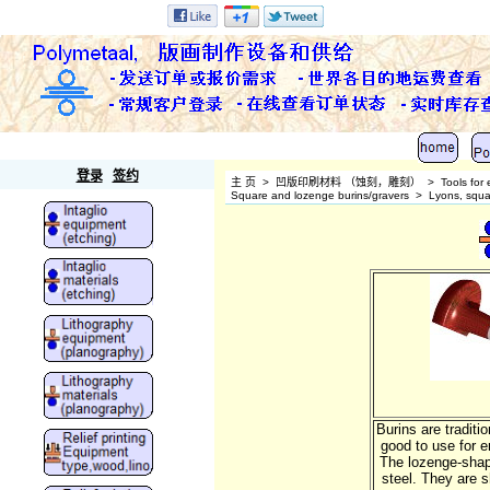
Polymetaal
登录
签约
主 页
>
凹版印刷材料 （蚀刻，雕刻）
>
Tools for
Square and lozenge burins/gravers
>
Lyons, squa
Burins are traditi
good to use for e
The lozenge-shap
steel. They are s