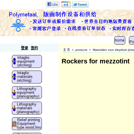
Polymetaal
登录
签约
主 页
>
products
>
Materialen voor diepdruk (ets
Rockers for mezzotint